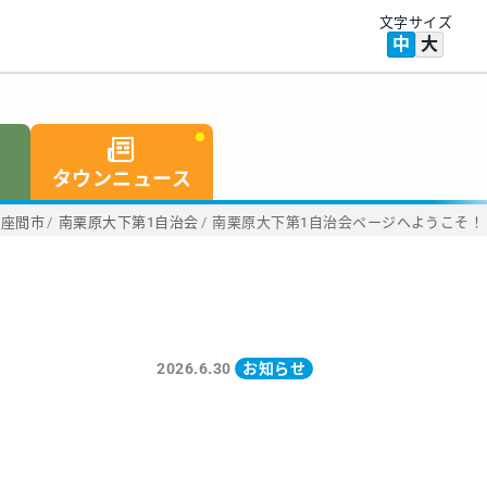
文字サイズ
中
大
タウンニュース
座間市
/
南栗原大下第1自治会
/
南栗原大下第1自治会ページへようこそ！
2026.6.30
お知らせ