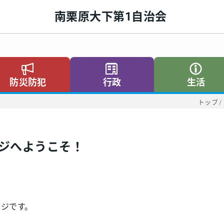
南栗原大下第1自治会
防災防犯
行政
生活
トップ
/
ジへようこそ！
ージです。