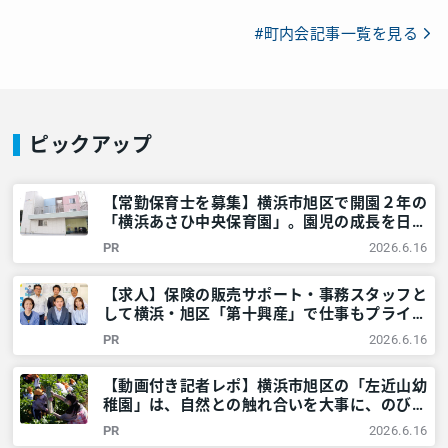
#町内会記事一覧を見る
ピックアップ
【常勤保育士を募集】横浜市旭区で開園２年の
「横浜あさひ中央保育園」。園児の成長を日々
実感。「新しい歴史をともにつくりません
PR
2026.6.16
か？」 – 神奈川・東京多摩のご近所情報 – レ
アリア
【求人】保険の販売サポート・事務スタッフと
して横浜・旭区「第十興産」で仕事もプライベ
ートも充実させませんか？ – 神奈川・東京多
PR
2026.6.16
摩のご近所情報 – レアリア
【動画付き記者レポ】横浜市旭区の「左近山幼
稚園」は、自然との触れ合いを大事に、のびの
びとした教育を提供！＜満3歳児募集中＞ – 神
PR
2026.6.16
奈川・東京多摩のご近所情報 – レアリア