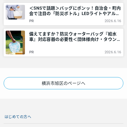
＜SNSで話題＞バッグにポンッ！自治会・町内
会で注目の「防災ボトル」LEDライトやアルミ
シートなど6点が1本に – 神奈川・東京多摩の
PR
2026.6.16
ご近所情報 – レアリア
備えてますか？防災ウォーターバッグ『給水
車』対応容器の必要性＜団体様向け・タウンニ
ュース社で販売しています＞ – 神奈川・東京
多摩のご近所情報 – レアリア
PR
2026.6.16
横浜市旭区のページへ
はじめての方へ