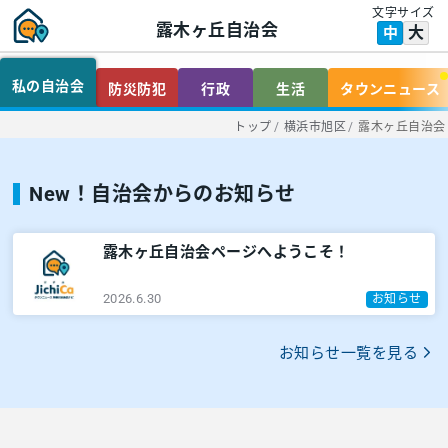
文字サイズ
露木ヶ丘自治会
大
中
私の自治会
防災防犯
行政
生活
タウンニュース
トップ
/
横浜市旭区
/
露木ヶ丘自治会
New！自治会からのお知らせ
露木ヶ丘自治会ページへようこそ！
2026.6.30
お知らせ
お知らせ一覧を見る