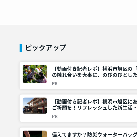
ピックアップ
【動画付き記者レポ】横浜市旭区の
の触れ合いを大事に、のびのびとした
集中＞ – 神奈川・東京多摩のご近所情
PR
【動画付き記者レポ】横浜市旭区に
ご祈願を！リフレッシュした新生活・
奈川・東京多摩のご近所情報 – レア
PR
備えてますか？防災ウォーターバッ