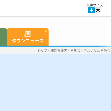
文字サイズ
中
大
タウンニュース
トップ
/
横浜市旭区
/
テラス・アルカサル自治会