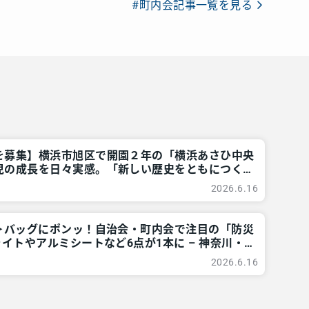
#町内会記事一覧を見る
を募集】横浜市旭区で開園２年の「横浜あさひ中央
児の成長を日々実感。「新しい歴史をともにつくり
– 神奈川・東京多摩のご近所情報 – レアリア
2026.6.16
題＞バッグにポンッ！自治会・町内会で注目の「防災
ライトやアルミシートなど6点が1本に – 神奈川・
所情報 – レアリア
2026.6.16