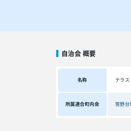
自治会 概要
名称
テラス
所属連合町内会
笹野台