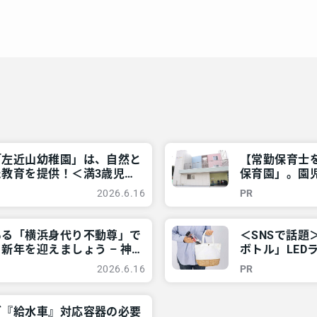
「左近山幼稚園」は、自然と
【常勤保育士
教育を提供！＜満3歳児募
保育園」。園
報 – レアリア
ませんか？」 
2026.6.16
PR
ある「横浜身代り不動尊」で
＜SNSで話
新年を迎えましょう – 神
ボトル」LED
リア
東京多摩のご近
2026.6.16
PR
グ『給水車』対応容器の必要