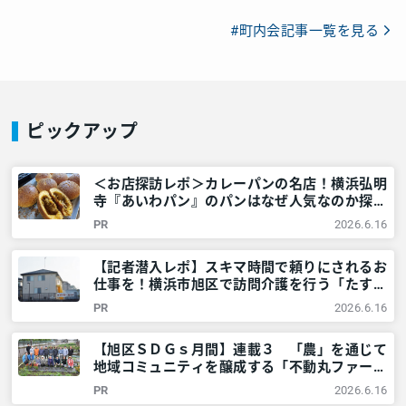
#町内会記事一覧を見る
ピックアップ
＜お店探訪レポ＞カレーパンの名店！横浜弘明
寺『あいわパン』のパンはなぜ人気なのか探っ
てみた – 神奈川・東京多摩のご近所情報 – レ
PR
2026.6.16
アリア
【記者潜入レポ】スキマ時間で頼りにされるお
仕事を！横浜市旭区で訪問介護を行う「たすけ
あいあさひ」でガッツリ稼ぐ！ – 神奈川・東
PR
2026.6.16
京多摩のご近所情報 – レアリア
【旭区ＳＤＧｓ月間】連載３ 「農」を通じて
地域コミュニティを醸成する「不動丸ファー
ム」を取材！ – 神奈川・東京多摩のご近所情
PR
2026.6.16
報 – レアリア