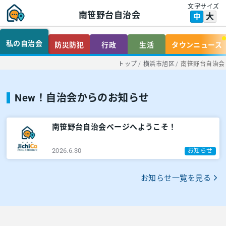
文字サイズ
南笹野台自治会
大
中
私の自治会
防災防犯
行政
生活
タウンニュース
トップ
/
横浜市旭区
/
南笹野台自治会
New！自治会からのお知らせ
南笹野台自治会ページへようこそ！
2026.6.30
お知らせ
お知らせ一覧を見る