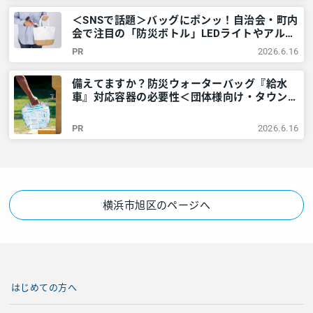
＜SNSで話題＞バッグにポンッ！自治会・町内
会で注目の「防災ボトル」LEDライトやアルミ
シートなど6点が1本に – 神奈川・東京多摩の
PR
2026.6.16
ご近所情報 – レアリア
備えてますか？防災ウォーターバッグ『給水
車』対応容器の必要性＜団体様向け・タウンニ
ュース社で販売しています＞ – 神奈川・東京
多摩のご近所情報 – レアリア
PR
2026.6.16
横浜市旭区のページへ
はじめての方へ