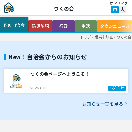
文字サイズ
つくの会
大
中
私の自治会
防災防犯
行政
生活
タウンニュース
トップ
/
横浜市旭区
/
つくの会
New！自治会からのお知らせ
つくの会ページへようこそ！
2026.6.30
お知らせ
お知らせ一覧を見る