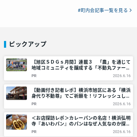
#町内会記事一覧を見る
ピックアップ
【旭区ＳＤＧｓ月間】連載３ 「農」を通じて
地域コミュニティを醸成する「不動丸ファー
ム」を取材！ – 神奈川・東京多摩のご近所情
PR
2026.6.16
報 – レアリア
【動画付き記者レポ】横浜市旭区にある「横浜
身代り不動尊」でご祈願を！リフレッシュした
新生活・新年を迎えましょう – 神奈川・東京
PR
2026.6.16
多摩のご近所情報 – レアリア
＜お店探訪レポ＞カレーパンの名店！横浜弘明
寺『あいわパン』のパンはなぜ人気なのか探っ
てみた – 神奈川・東京多摩のご近所情報 – レ
PR
2026.6.16
アリア