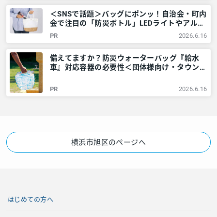
＜SNSで話題＞バッグにポンッ！自治会・町内
会で注目の「防災ボトル」LEDライトやアルミ
シートなど6点が1本に – 神奈川・東京多摩の
PR
2026.6.16
ご近所情報 – レアリア
備えてますか？防災ウォーターバッグ『給水
車』対応容器の必要性＜団体様向け・タウンニ
ュース社で販売しています＞ – 神奈川・東京
多摩のご近所情報 – レアリア
PR
2026.6.16
横浜市旭区のページへ
はじめての方へ