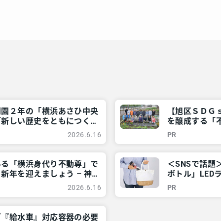
開園２年の「横浜あさひ中央
【旭区ＳＤＧ
「新しい歴史をともにつくり
を醸成する「不
近所情報 – レアリア
ご近所情報 –
2026.6.16
PR
ある「横浜身代り不動尊」で
＜SNSで話
新年を迎えましょう – 神
ボトル」LED
リア
東京多摩のご近
2026.6.16
PR
グ『給水車』対応容器の必要