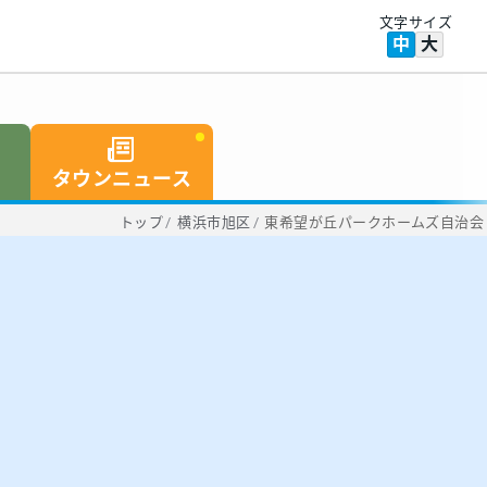
文字サイズ
中
大
タウンニュース
トップ
/
横浜市旭区
/
東希望が丘パークホームズ自治会