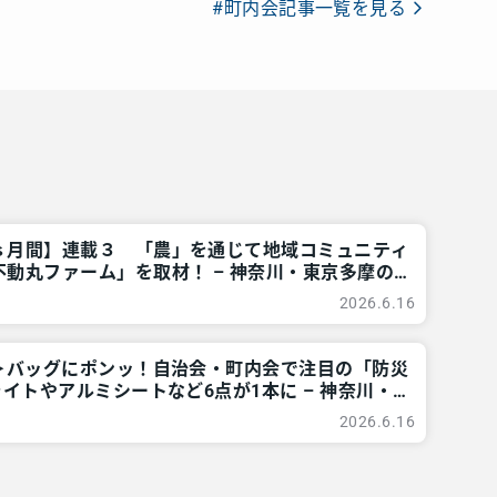
#町内会記事一覧を見る
ｓ月間】連載３ 「農」を通じて地域コミュニティ
動丸ファーム」を取材！ – 神奈川・東京多摩の
 レアリア
2026.6.16
題＞バッグにポンッ！自治会・町内会で注目の「防災
ライトやアルミシートなど6点が1本に – 神奈川・
所情報 – レアリア
2026.6.16