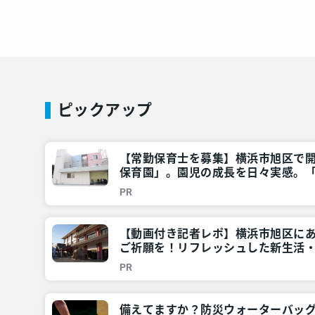
ピックアップ
【常勤保育士を募集】横浜市旭区で
保育園」。園児の成長を日々実感。
ませんか？」 – 神奈川・東京多摩のご
PR
【動画付き記者レポ】横浜市旭区に
ご祈願を！リフレッシュした新生活・
奈川・東京多摩のご近所情報 – レア
PR
備えてますか？防災ウォーターバッ