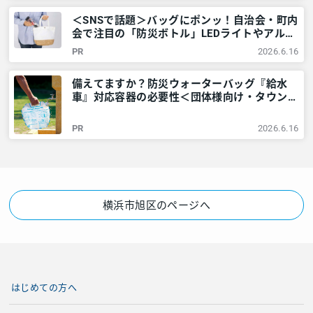
＜SNSで話題＞バッグにポンッ！自治会・町内
会で注目の「防災ボトル」LEDライトやアルミ
シートなど6点が1本に – 神奈川・東京多摩の
PR
2026.6.16
ご近所情報 – レアリア
備えてますか？防災ウォーターバッグ『給水
車』対応容器の必要性＜団体様向け・タウンニ
ュース社で販売しています＞ – 神奈川・東京
多摩のご近所情報 – レアリア
PR
2026.6.16
横浜市旭区のページへ
はじめての方へ