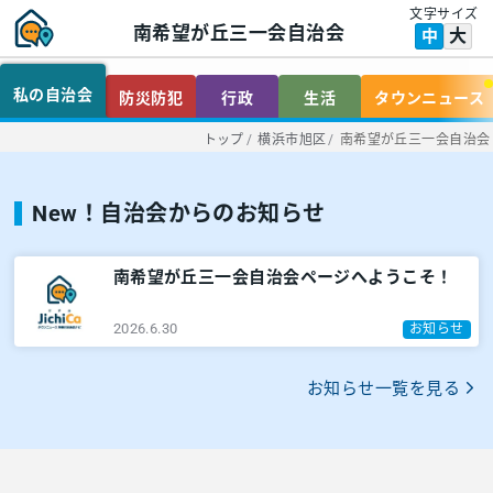
文字サイズ
南希望が丘三一会自治会
大
中
私の自治会
防災防犯
行政
生活
タウンニュース
トップ
/
横浜市旭区
/
南希望が丘三一会自治会
New！自治会からのお知らせ
南希望が丘三一会自治会ページへようこそ！
2026.6.30
お知らせ
お知らせ一覧を見る