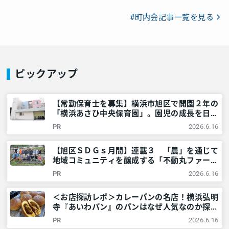
#町内会記事一覧を見る
ピックアップ
【常勤保育士を募集】横浜市旭区で開園２年の
「横浜あさひ中央保育園」。園児の成長を日々
実感。「新しい歴史をともにつくりません
PR
2026.6.16
か？」 – 神奈川・東京多摩のご近所情報 – レ
アリア
【旭区ＳＤＧｓ月間】連載３ 「農」を通じて
地域コミュニティを醸成する「不動丸ファー
ム」を取材！ – 神奈川・東京多摩のご近所情
PR
2026.6.16
報 – レアリア
＜お店探訪レポ＞カレーパンの名店！横浜弘明
寺『あいわパン』のパンはなぜ人気なのか探っ
てみた – 神奈川・東京多摩のご近所情報 – レ
PR
2026.6.16
アリア