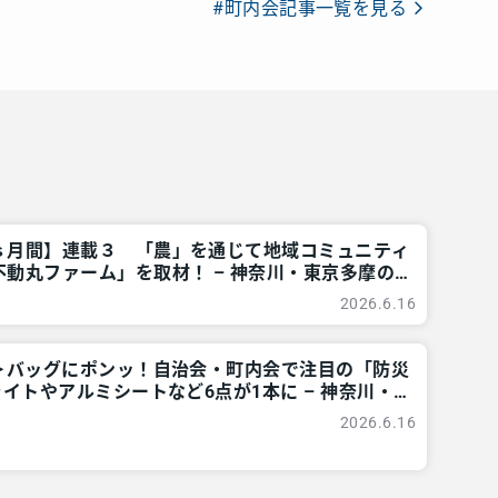
#町内会記事一覧を見る
ｓ月間】連載３ 「農」を通じて地域コミュニティ
動丸ファーム」を取材！ – 神奈川・東京多摩の
 レアリア
2026.6.16
題＞バッグにポンッ！自治会・町内会で注目の「防災
ライトやアルミシートなど6点が1本に – 神奈川・
所情報 – レアリア
2026.6.16