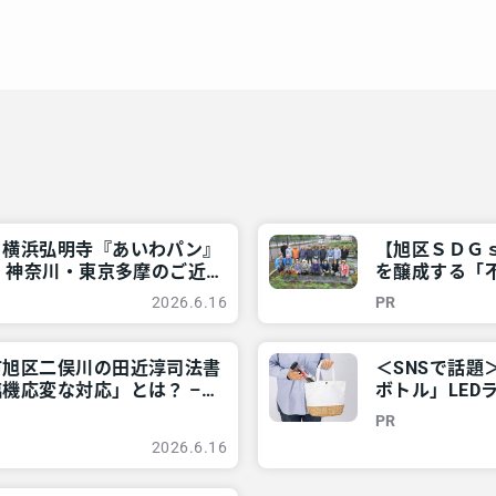
！横浜弘明寺『あいわパン』
【旭区ＳＤＧ
– 神奈川・東京多摩のご近
を醸成する「不
ご近所情報 –
2026.6.16
PR
市旭区二俣川の田近淳司法書
＜SNSで話
機応変な対応」とは？ –
ボトル」LED
アリア
東京多摩のご近
PR
2026.6.16