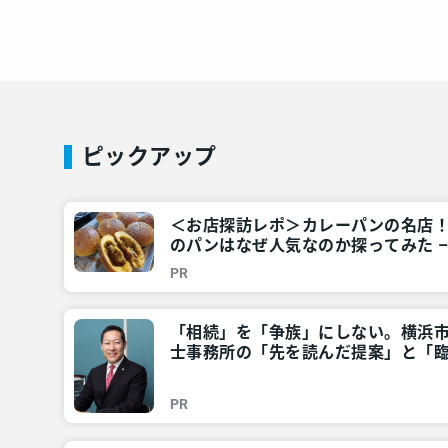
ピックアップ
＜お店探訪レポ＞カレーパンの名店
のパンはなぜ人気なのか探ってみた 
所情報 – レアリア
PR
「相続」を「争族」にしない。横浜
士事務所の「先を読んだ提案」と「臨
神奈川・東京多摩のご近所情報 – レ
PR