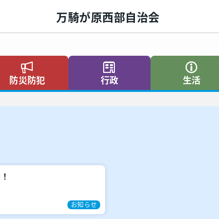
万騎が原西部自治会
防災防犯
行政
生活
そ！
お知らせ