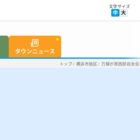
文字サイズ
中
大
タウンニュース
トップ
/
横浜市旭区
/
万騎が原西部自治会