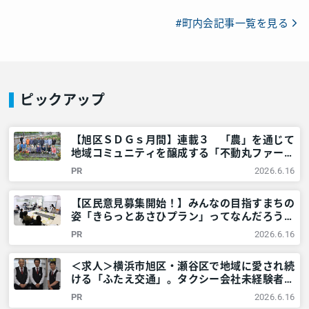
#町内会記事一覧を見る
ピックアップ
【旭区ＳＤＧｓ月間】連載３ 「農」を通じて
地域コミュニティを醸成する「不動丸ファー
ム」を取材！ – 神奈川・東京多摩のご近所情
PR
2026.6.16
報 – レアリア
【区民意見募集開始！】みんなの目指すまちの
姿「きらっとあさひプラン」ってなんだろう？
@横浜市旭区 – 神奈川・東京多摩のご近所情
PR
2026.6.16
報 – レアリア
＜求人＞横浜市旭区・瀬谷区で地域に愛され続
ける「ふたえ交通」。タクシー会社未経験者も
安心して高収入を目指せる理由とは？ – 神奈
PR
2026.6.16
川・東京多摩のご近所情報 – レアリア