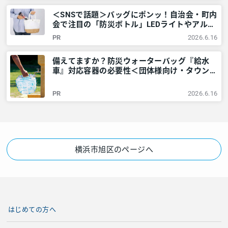
＜SNSで話題＞バッグにポンッ！自治会・町内
会で注目の「防災ボトル」LEDライトやアルミ
シートなど6点が1本に – 神奈川・東京多摩の
PR
2026.6.16
ご近所情報 – レアリア
備えてますか？防災ウォーターバッグ『給水
車』対応容器の必要性＜団体様向け・タウンニ
ュース社で販売しています＞ – 神奈川・東京
多摩のご近所情報 – レアリア
PR
2026.6.16
横浜市旭区のページへ
はじめての方へ