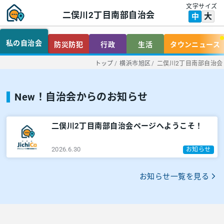
文字サイズ
二俣川2丁目南部自治会
大
中
私の自治会
防災防犯
行政
生活
タウンニュース
トップ
/
横浜市旭区
/
二俣川2丁目南部自治会
New！自治会からのお知らせ
二俣川2丁目南部自治会ページへようこそ！
2026.6.30
お知らせ
お知らせ一覧を見る