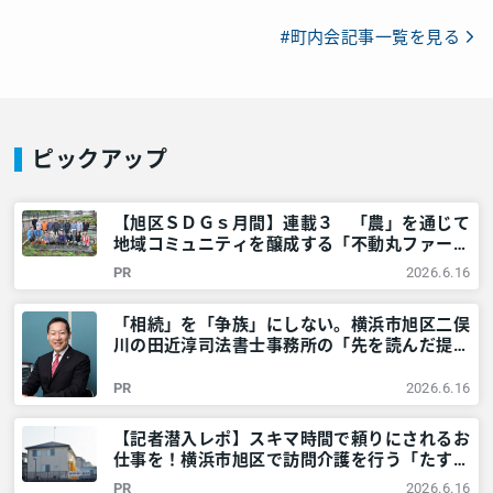
#町内会記事一覧を見る
ピックアップ
【旭区ＳＤＧｓ月間】連載３ 「農」を通じて
地域コミュニティを醸成する「不動丸ファー
ム」を取材！ – 神奈川・東京多摩のご近所情
PR
2026.6.16
報 – レアリア
「相続」を「争族」にしない。横浜市旭区二俣
川の田近淳司法書士事務所の「先を読んだ提
案」と「臨機応変な対応」とは？ – 神奈川・
東京多摩のご近所情報 – レアリア
PR
2026.6.16
【記者潜入レポ】スキマ時間で頼りにされるお
仕事を！横浜市旭区で訪問介護を行う「たすけ
あいあさひ」でガッツリ稼ぐ！ – 神奈川・東
PR
2026.6.16