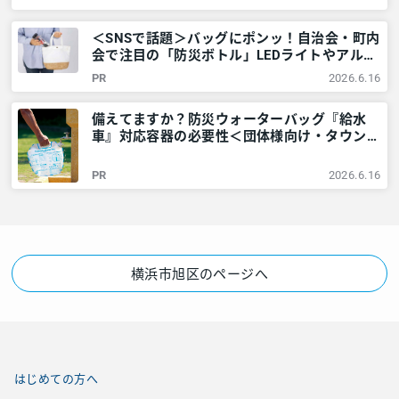
京多摩のご近所情報 – レアリア
＜SNSで話題＞バッグにポンッ！自治会・町内
会で注目の「防災ボトル」LEDライトやアルミ
シートなど6点が1本に – 神奈川・東京多摩の
PR
2026.6.16
ご近所情報 – レアリア
備えてますか？防災ウォーターバッグ『給水
車』対応容器の必要性＜団体様向け・タウンニ
ュース社で販売しています＞ – 神奈川・東京
多摩のご近所情報 – レアリア
PR
2026.6.16
横浜市旭区のページへ
はじめての方へ