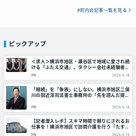
#町内会記事一覧を見る
ピックアップ
＜求人＞横浜市旭区・瀬谷区で地域に愛され続
ける「ふたえ交通」。タクシー会社未経験者も
安心して高収入を目指せる理由とは？ – 神奈
PR
2026.6.16
川・東京多摩のご近所情報 – レアリア
「相続」を「争族」にしない。横浜市旭区二俣
川の田近淳司法書士事務所の「先を読んだ提
案」と「臨機応変な対応」とは？ – 神奈川・
東京多摩のご近所情報 – レアリア
PR
2026.6.16
【記者潜入レポ】スキマ時間で頼りにされるお
仕事を！横浜市旭区で訪問介護を行う「たすけ
あいあさひ」でガッツリ稼ぐ！ – 神奈川・東
PR
2026.6.16