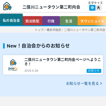
文字サイズ
二俣川ニュータウン第二町内会
大
中
私の自治会
防災防犯
行政
生活
タウンニュース
トップ
/
横浜市旭区
/
二俣川ニュータウン第二町内会
New！自治会からのお知らせ
二俣川ニュータウン第二町内会ページへようこ
そ！
2026.6.30
お知らせ
お知らせ一覧を見る