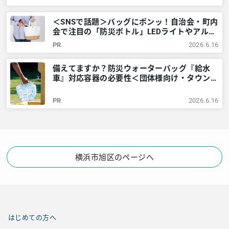
京多摩のご近所情報 – レアリア
＜SNSで話題＞バッグにポンッ！自治会・町内
会で注目の「防災ボトル」LEDライトやアルミ
シートなど6点が1本に – 神奈川・東京多摩の
PR
2026.6.16
ご近所情報 – レアリア
備えてますか？防災ウォーターバッグ『給水
車』対応容器の必要性＜団体様向け・タウンニ
ュース社で販売しています＞ – 神奈川・東京
多摩のご近所情報 – レアリア
PR
2026.6.16
横浜市旭区のページへ
はじめての方へ