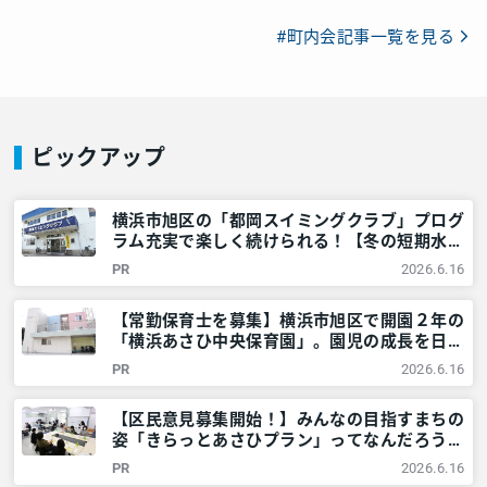
#町内会記事一覧を見る
ピックアップ
横浜市旭区の「都岡スイミングクラブ」プログ
ラム充実で楽しく続けられる！【冬の短期水泳
教室開催！】 – 神奈川・東京多摩のご近所情
PR
2026.6.16
報 – レアリア
【常勤保育士を募集】横浜市旭区で開園２年の
「横浜あさひ中央保育園」。園児の成長を日々
実感。「新しい歴史をともにつくりません
PR
2026.6.16
か？」 – 神奈川・東京多摩のご近所情報 – レ
アリア
【区民意見募集開始！】みんなの目指すまちの
姿「きらっとあさひプラン」ってなんだろう？
@横浜市旭区 – 神奈川・東京多摩のご近所情
PR
2026.6.16
報 – レアリア