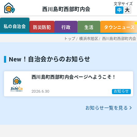
文字サイズ
西川島町西部町内会
大
中
私の自治会
防災防犯
行政
生活
タウンニュース
トップ
/
横浜市旭区
/
西川島町西部町内会
New！自治会からのお知らせ
西川島町西部町内会ページへようこそ！
2026.6.30
お知らせ
お知らせ一覧を見る