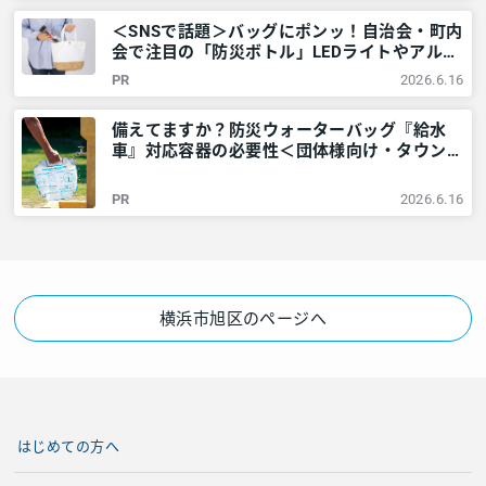
＜SNSで話題＞バッグにポンッ！自治会・町内
会で注目の「防災ボトル」LEDライトやアルミ
シートなど6点が1本に – 神奈川・東京多摩の
PR
2026.6.16
ご近所情報 – レアリア
備えてますか？防災ウォーターバッグ『給水
車』対応容器の必要性＜団体様向け・タウンニ
ュース社で販売しています＞ – 神奈川・東京
多摩のご近所情報 – レアリア
PR
2026.6.16
横浜市旭区のページへ
はじめての方へ