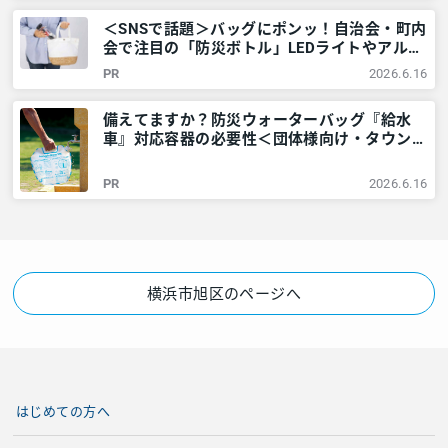
＜SNSで話題＞バッグにポンッ！自治会・町内
会で注目の「防災ボトル」LEDライトやアルミ
シートなど6点が1本に – 神奈川・東京多摩の
PR
2026.6.16
ご近所情報 – レアリア
備えてますか？防災ウォーターバッグ『給水
車』対応容器の必要性＜団体様向け・タウンニ
ュース社で販売しています＞ – 神奈川・東京
多摩のご近所情報 – レアリア
PR
2026.6.16
横浜市旭区のページへ
はじめての方へ