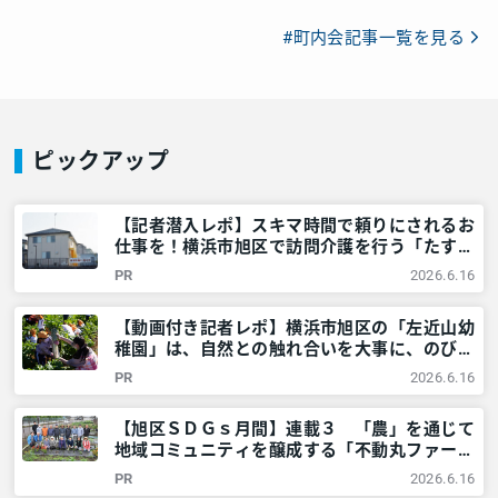
#町内会記事一覧を見る
ピックアップ
【記者潜入レポ】スキマ時間で頼りにされるお
仕事を！横浜市旭区で訪問介護を行う「たすけ
あいあさひ」でガッツリ稼ぐ！ – 神奈川・東
PR
2026.6.16
京多摩のご近所情報 – レアリア
【動画付き記者レポ】横浜市旭区の「左近山幼
稚園」は、自然との触れ合いを大事に、のびの
びとした教育を提供！＜満3歳児募集中＞ – 神
PR
2026.6.16
奈川・東京多摩のご近所情報 – レアリア
【旭区ＳＤＧｓ月間】連載３ 「農」を通じて
地域コミュニティを醸成する「不動丸ファー
ム」を取材！ – 神奈川・東京多摩のご近所情
PR
2026.6.16
報 – レアリア