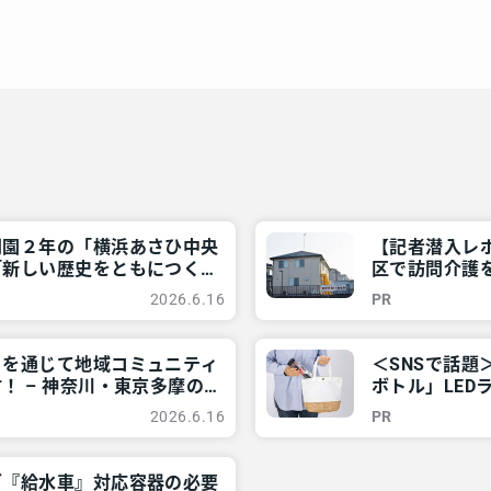
開園２年の「横浜あさひ中央
【記者潜入レ
「新しい歴史をともにつくり
区で訪問介護
近所情報 – レアリア
神奈川・東京多
2026.6.16
PR
」を通じて地域コミュニティ
＜SNSで話
！ – 神奈川・東京多摩の
ボトル」LED
東京多摩のご近
2026.6.16
PR
グ『給水車』対応容器の必要