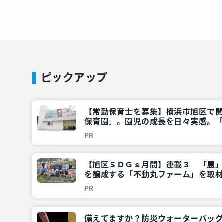
ピックアップ
【常勤保育士を募集】横浜市旭区で
保育園」。園児の成長を日々実感。
ませんか？」 – 神奈川・東京多摩のご
PR
【旭区ＳＤＧｓ月間】連載３ 「農
を醸成する「不動丸ファーム」を取材
ご近所情報 – レアリア
PR
備えてますか？防災ウォーターバッ