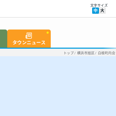
文字サイズ
中
大
タウンニュース
トップ
/
横浜市旭区
/
白根町内会