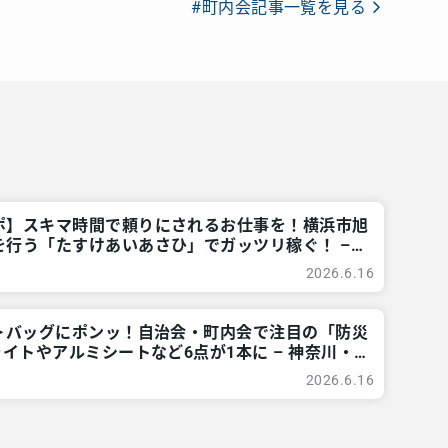
#町内会記事一覧を見る
ポ】スキマ時間で頼りにされるお仕事を！横浜市旭
を行う「たすけあいあさひ」でガッツリ稼ぐ！ –
摩のご近所情報 – レアリア
2026.6.16
題＞バッグにポンッ！自治会・町内会で注目の「防災
ライトやアルミシートなど6点が1本に – 神奈川・
所情報 – レアリア
2026.6.16