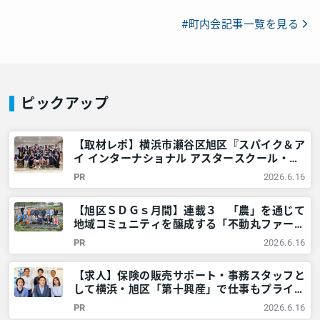
#町内会記事一覧を見る
ピックアップ
【取材レポ】横浜市瀬谷区旭区『スパイク＆ア
イ インターナショナル アスタースクール・英
会話』の英語習得法が凄い。楽しくグローバル
PR
2026.6.16
人材を目指そう！ – 神奈川・東京多摩のご近
所情報 – レアリア
【旭区ＳＤＧｓ月間】連載３ 「農」を通じて
地域コミュニティを醸成する「不動丸ファー
ム」を取材！ – 神奈川・東京多摩のご近所情
PR
2026.6.16
報 – レアリア
【求人】保険の販売サポート・事務スタッフと
して横浜・旭区「第十興産」で仕事もプライベ
ートも充実させませんか？ – 神奈川・東京多
PR
2026.6.16
摩のご近所情報 – レアリア