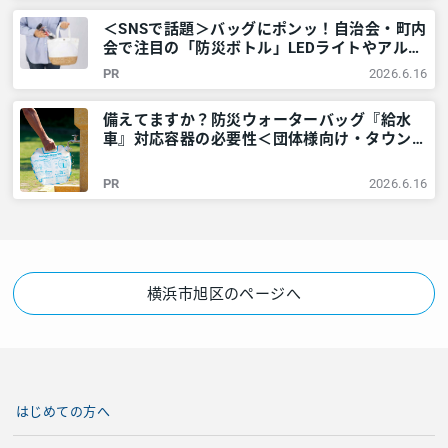
＜SNSで話題＞バッグにポンッ！自治会・町内
会で注目の「防災ボトル」LEDライトやアルミ
シートなど6点が1本に – 神奈川・東京多摩の
PR
2026.6.16
ご近所情報 – レアリア
備えてますか？防災ウォーターバッグ『給水
車』対応容器の必要性＜団体様向け・タウンニ
ュース社で販売しています＞ – 神奈川・東京
多摩のご近所情報 – レアリア
PR
2026.6.16
横浜市旭区のページへ
はじめての方へ