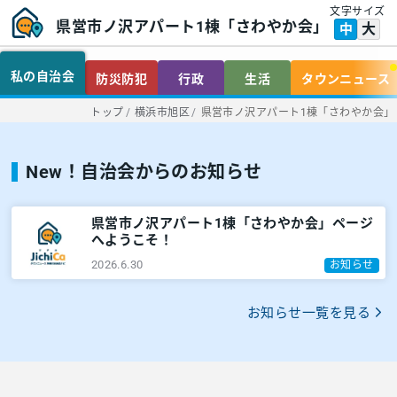
文字サイズ
県営市ノ沢アパート1棟「さわやか会」
大
中
私の自治会
防災防犯
行政
生活
タウンニュース
トップ
/
横浜市旭区
/
県営市ノ沢アパート1棟「さわやか会」
New！自治会からのお知らせ
県営市ノ沢アパート1棟「さわやか会」ページ
へようこそ！
2026.6.30
お知らせ
お知らせ一覧を見る