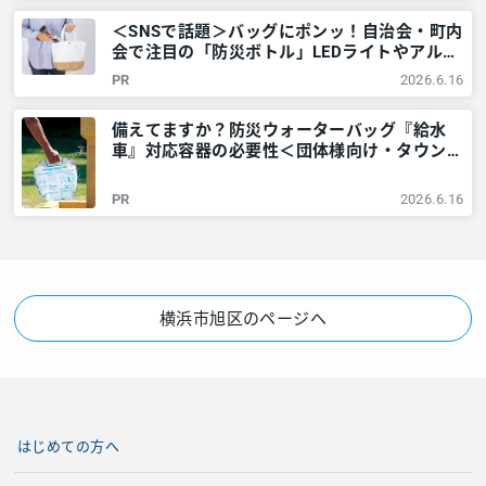
＜SNSで話題＞バッグにポンッ！自治会・町内
会で注目の「防災ボトル」LEDライトやアルミ
シートなど6点が1本に – 神奈川・東京多摩の
PR
2026.6.16
ご近所情報 – レアリア
備えてますか？防災ウォーターバッグ『給水
車』対応容器の必要性＜団体様向け・タウンニ
ュース社で販売しています＞ – 神奈川・東京
多摩のご近所情報 – レアリア
PR
2026.6.16
横浜市旭区のページへ
はじめての方へ