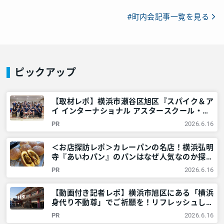
#町内会記事一覧を見る
ピックアップ
【取材レポ】横浜市瀬谷区旭区『スパイク＆ア
イ インターナショナル アスタースクール・英
会話』の英語習得法が凄い。楽しくグローバル
PR
2026.6.16
人材を目指そう！ – 神奈川・東京多摩のご近
所情報 – レアリア
＜お店探訪レポ＞カレーパンの名店！横浜弘明
寺『あいわパン』のパンはなぜ人気なのか探っ
てみた – 神奈川・東京多摩のご近所情報 – レ
PR
2026.6.16
アリア
【動画付き記者レポ】横浜市旭区にある「横浜
身代り不動尊」でご祈願を！リフレッシュした
新生活・新年を迎えましょう – 神奈川・東京
PR
2026.6.16
多摩のご近所情報 – レアリア