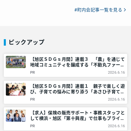
#町内会記事一覧を見る
ピックアップ
【旭区ＳＤＧｓ月間】連載３ 「農」を通じて
地域コミュニティを醸成する「不動丸ファー
ム」を取材！ – 神奈川・東京多摩のご近所情
PR
2026.6.16
報 – レアリア
【旭区ＳＤＧｓ月間】連載１ 親子で楽しく遊
び、子育ての悩みに寄り添う「あさひ子育てマ
ルシェ」を取材！ – 神奈川・東京多摩のご近
PR
2026.6.16
所情報 – レアリア
【求人】保険の販売サポート・事務スタッフと
して横浜・旭区「第十興産」で仕事もプライベ
ートも充実させませんか？ – 神奈川・東京多
PR
2026.6.16
摩のご近所情報 – レアリア