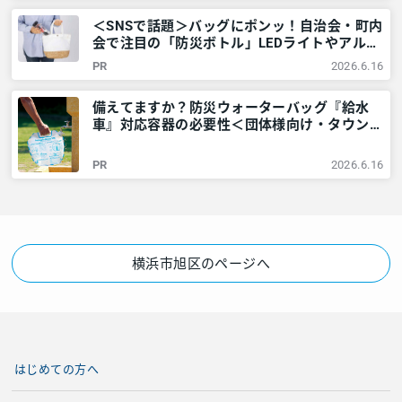
＜SNSで話題＞バッグにポンッ！自治会・町内
会で注目の「防災ボトル」LEDライトやアルミ
シートなど6点が1本に – 神奈川・東京多摩の
PR
2026.6.16
ご近所情報 – レアリア
備えてますか？防災ウォーターバッグ『給水
車』対応容器の必要性＜団体様向け・タウンニ
ュース社で販売しています＞ – 神奈川・東京
多摩のご近所情報 – レアリア
PR
2026.6.16
横浜市旭区のページへ
はじめての方へ