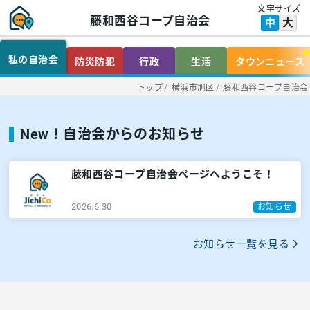
文字サイズ
藤和西谷コープ自治会
大
中
私の自治会
防災防犯
行政
生活
タウンニュース
トップ
/
横浜市旭区
/
藤和西谷コープ自治会
New！自治会からのお知らせ
藤和西谷コープ自治会ページへようこそ！
2026.6.30
お知らせ
お知らせ一覧を見る