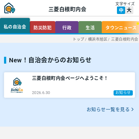
文字サイズ
三菱白根町内会
大
中
私の自治会
防災防犯
行政
生活
タウンニュース
トップ
/
横浜市旭区
/
三菱白根町内会
New！自治会からのお知らせ
三菱白根町内会ページへようこそ！
2026.6.30
お知らせ
お知らせ一覧を見る