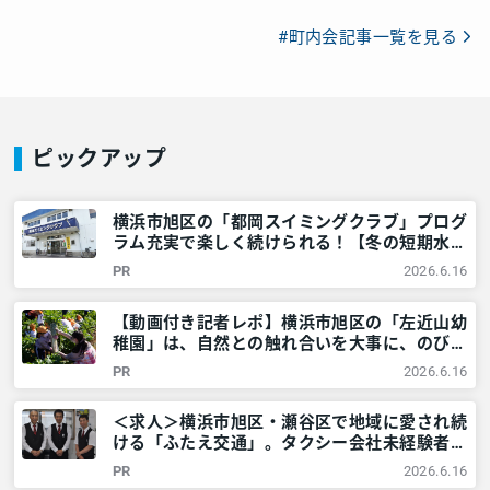
#町内会記事一覧を見る
ピックアップ
横浜市旭区の「都岡スイミングクラブ」プログ
ラム充実で楽しく続けられる！【冬の短期水泳
教室開催！】 – 神奈川・東京多摩のご近所情
PR
2026.6.16
報 – レアリア
【動画付き記者レポ】横浜市旭区の「左近山幼
稚園」は、自然との触れ合いを大事に、のびの
びとした教育を提供！＜満3歳児募集中＞ – 神
PR
2026.6.16
奈川・東京多摩のご近所情報 – レアリア
＜求人＞横浜市旭区・瀬谷区で地域に愛され続
ける「ふたえ交通」。タクシー会社未経験者も
安心して高収入を目指せる理由とは？ – 神奈
PR
2026.6.16
川・東京多摩のご近所情報 – レアリア