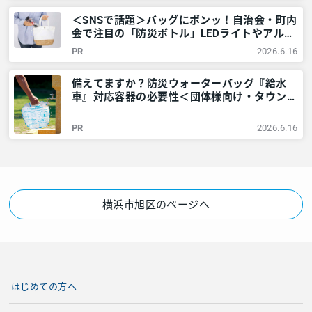
＜SNSで話題＞バッグにポンッ！自治会・町内
会で注目の「防災ボトル」LEDライトやアルミ
シートなど6点が1本に – 神奈川・東京多摩の
PR
2026.6.16
ご近所情報 – レアリア
備えてますか？防災ウォーターバッグ『給水
車』対応容器の必要性＜団体様向け・タウンニ
ュース社で販売しています＞ – 神奈川・東京
多摩のご近所情報 – レアリア
PR
2026.6.16
横浜市旭区のページへ
はじめての方へ