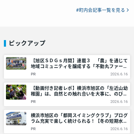
#町内会記事一覧を見る
ピックアップ
【旭区ＳＤＧｓ月間】連載３ 「農」を通じて
地域コミュニティを醸成する「不動丸ファー
ム」を取材！ – 神奈川・東京多摩のご近所情
PR
2026.6.16
報 – レアリア
【動画付き記者レポ】横浜市旭区の「左近山幼
稚園」は、自然との触れ合いを大事に、のびの
びとした教育を提供！＜満3歳児募集中＞ – 神
PR
2026.6.16
奈川・東京多摩のご近所情報 – レアリア
横浜市旭区の「都岡スイミングクラブ」プログ
ラム充実で楽しく続けられる！【冬の短期水泳
教室開催！】 – 神奈川・東京多摩のご近所情
PR
2026.6.16
報 – レアリア