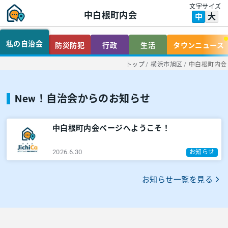
文字サイズ
中白根町内会
大
中
私の自治会
防災防犯
行政
生活
タウンニュース
トップ
/
横浜市旭区
/
中白根町内会
New！自治会からのお知らせ
中白根町内会ページへようこそ！
2026.6.30
お知らせ
お知らせ一覧を見る