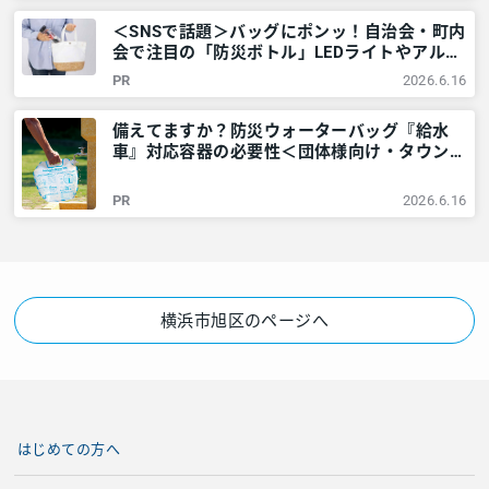
＜SNSで話題＞バッグにポンッ！自治会・町内
会で注目の「防災ボトル」LEDライトやアルミ
シートなど6点が1本に – 神奈川・東京多摩の
PR
2026.6.16
ご近所情報 – レアリア
備えてますか？防災ウォーターバッグ『給水
車』対応容器の必要性＜団体様向け・タウンニ
ュース社で販売しています＞ – 神奈川・東京
多摩のご近所情報 – レアリア
PR
2026.6.16
横浜市旭区のページへ
はじめての方へ