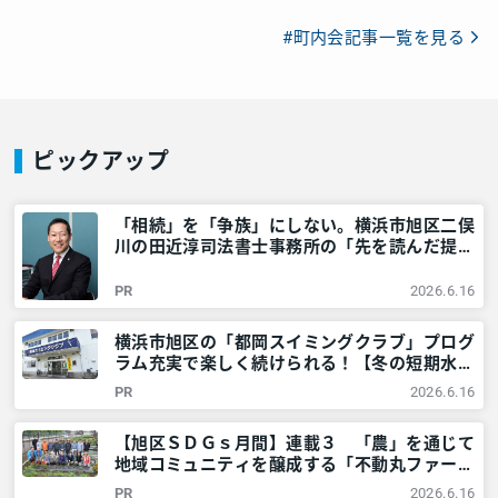
#町内会記事一覧を見る
ピックアップ
「相続」を「争族」にしない。横浜市旭区二俣
川の田近淳司法書士事務所の「先を読んだ提
案」と「臨機応変な対応」とは？ – 神奈川・
東京多摩のご近所情報 – レアリア
PR
2026.6.16
横浜市旭区の「都岡スイミングクラブ」プログ
ラム充実で楽しく続けられる！【冬の短期水泳
教室開催！】 – 神奈川・東京多摩のご近所情
PR
2026.6.16
報 – レアリア
【旭区ＳＤＧｓ月間】連載３ 「農」を通じて
地域コミュニティを醸成する「不動丸ファー
ム」を取材！ – 神奈川・東京多摩のご近所情
PR
2026.6.16