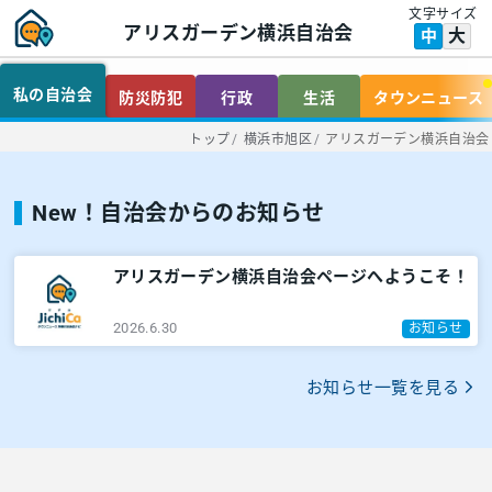
文字サイズ
アリスガーデン横浜自治会
大
中
私の自治会
防災防犯
行政
生活
タウンニュース
トップ
/
横浜市旭区
/
アリスガーデン横浜自治会
New！自治会からのお知らせ
アリスガーデン横浜自治会ページへようこそ！
2026.6.30
お知らせ
お知らせ一覧を見る