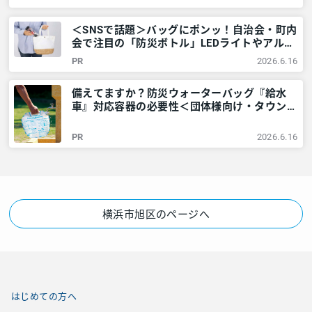
報 – レアリア
＜SNSで話題＞バッグにポンッ！自治会・町内
会で注目の「防災ボトル」LEDライトやアルミ
シートなど6点が1本に – 神奈川・東京多摩の
PR
2026.6.16
ご近所情報 – レアリア
備えてますか？防災ウォーターバッグ『給水
車』対応容器の必要性＜団体様向け・タウンニ
ュース社で販売しています＞ – 神奈川・東京
多摩のご近所情報 – レアリア
PR
2026.6.16
横浜市旭区のページへ
はじめての方へ