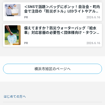
＜SNSで話題＞バッグにポンッ！自治会・町内
会で注目の「防災ボトル」LEDライトやアルミ
シートなど6点が1本に – 神奈川・東京多摩の
PR
2026.6.16
ご近所情報 – レアリア
備えてますか？防災ウォーターバッグ『給水
車』対応容器の必要性＜団体様向け・タウンニ
ュース社で販売しています＞ – 神奈川・東京
多摩のご近所情報 – レアリア
PR
2026.6.16
横浜市旭区のページへ
はじめての方へ