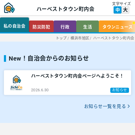
文字サイズ
ハーベストタウン町内会
大
中
私の自治会
防災防犯
行政
生活
タウンニュース
トップ
/
横浜市旭区
/
ハーベストタウン町内会
New！自治会からのお知らせ
ハーベストタウン町内会ページへようこそ！
2026.6.30
お知らせ
お知らせ一覧を見る