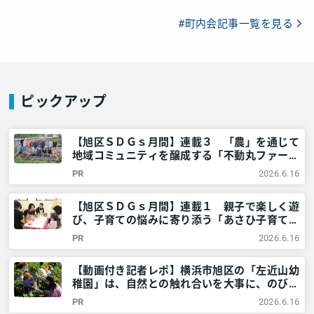
#町内会記事一覧を見る
ピックアップ
【旭区ＳＤＧｓ月間】連載３ 「農」を通じて
地域コミュニティを醸成する「不動丸ファー
ム」を取材！ – 神奈川・東京多摩のご近所情
PR
2026.6.16
報 – レアリア
【旭区ＳＤＧｓ月間】連載１ 親子で楽しく遊
び、子育ての悩みに寄り添う「あさひ子育てマ
ルシェ」を取材！ – 神奈川・東京多摩のご近
PR
2026.6.16
所情報 – レアリア
【動画付き記者レポ】横浜市旭区の「左近山幼
稚園」は、自然との触れ合いを大事に、のびの
びとした教育を提供！＜満3歳児募集中＞ – 神
PR
2026.6.16
奈川・東京多摩のご近所情報 – レアリア