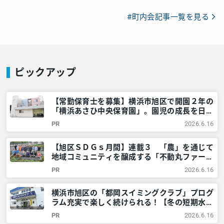
#町内会記事一覧を見る
ピックアップ
【常勤保育士を募集】横浜市旭区で開園２年の
「横浜あさひ中央保育園」。園児の成長を日々
実感。「新しい歴史をともにつくりません
PR
2026.6.16
か？」 – 神奈川・東京多摩のご近所情報 – レ
アリア
【旭区ＳＤＧｓ月間】連載３ 「農」を通じて
地域コミュニティを醸成する「不動丸ファー
ム」を取材！ – 神奈川・東京多摩のご近所情
PR
2026.6.16
報 – レアリア
横浜市旭区の「都岡スイミングクラブ」プログ
ラム充実で楽しく続けられる！【冬の短期水泳
教室開催！】 – 神奈川・東京多摩のご近所情
PR
2026.6.16
報 – レアリア