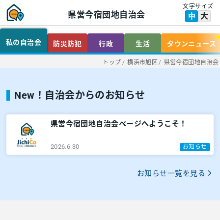
文字サイズ
県営今宿団地自治会
大
中
私の自治会
防災防犯
行政
生活
タウンニュース
トップ
/
横浜市旭区
/
県営今宿団地自治会
New！自治会からのお知らせ
県営今宿団地自治会ページへようこそ！
2026.6.30
お知らせ
お知らせ一覧を見る