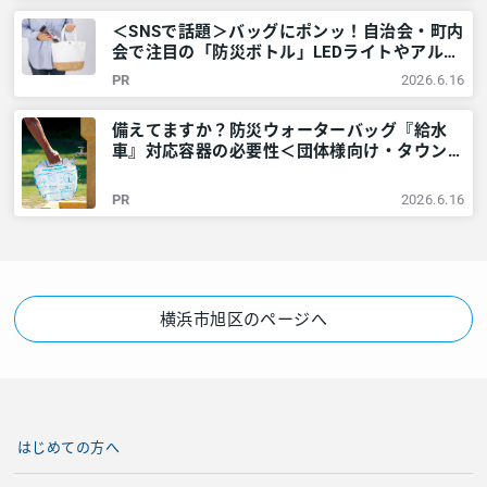
＜SNSで話題＞バッグにポンッ！自治会・町内
会で注目の「防災ボトル」LEDライトやアルミ
シートなど6点が1本に – 神奈川・東京多摩の
PR
2026.6.16
ご近所情報 – レアリア
備えてますか？防災ウォーターバッグ『給水
車』対応容器の必要性＜団体様向け・タウンニ
ュース社で販売しています＞ – 神奈川・東京
多摩のご近所情報 – レアリア
PR
2026.6.16
横浜市旭区のページへ
はじめての方へ