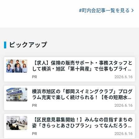
#町内会記事一覧を見る
ピックアップ
【求人】保険の販売サポート・事務スタッフと
して横浜・旭区「第十興産」で仕事もプライベ
ートも充実させませんか？ – 神奈川・東京多
PR
2026.6.16
摩のご近所情報 – レアリア
横浜市旭区の「都岡スイミングクラブ」プログ
ラム充実で楽しく続けられる！【冬の短期水泳
教室開催！】 – 神奈川・東京多摩のご近所情
PR
2026.6.16
報 – レアリア
【区民意見募集開始！】みんなの目指すまちの
姿「きらっとあさひプラン」ってなんだろう？
@横浜市旭区 – 神奈川・東京多摩のご近所情
PR
2026.6.16
報 – レアリア