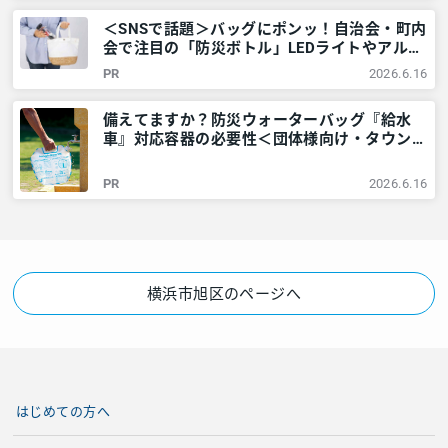
＜SNSで話題＞バッグにポンッ！自治会・町内
会で注目の「防災ボトル」LEDライトやアルミ
シートなど6点が1本に – 神奈川・東京多摩の
PR
2026.6.16
ご近所情報 – レアリア
備えてますか？防災ウォーターバッグ『給水
車』対応容器の必要性＜団体様向け・タウンニ
ュース社で販売しています＞ – 神奈川・東京
多摩のご近所情報 – レアリア
PR
2026.6.16
横浜市旭区のページへ
はじめての方へ