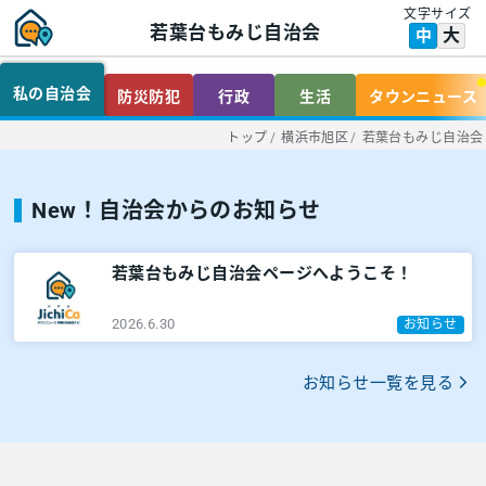
文字サイズ
若葉台もみじ自治会
大
中
私の自治会
防災防犯
行政
生活
タウンニュース
トップ
/
横浜市旭区
/
若葉台もみじ自治会
New！自治会からのお知らせ
若葉台もみじ自治会ページへようこそ！
2026.6.30
お知らせ
お知らせ一覧を見る