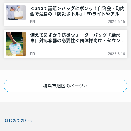
＜SNSで話題＞バッグにポンッ！自治会・町内
会で注目の「防災ボトル」LEDライトやアルミ
シートなど6点が1本に – 神奈川・東京多摩の
PR
2026.6.16
ご近所情報 – レアリア
備えてますか？防災ウォーターバッグ『給水
車』対応容器の必要性＜団体様向け・タウンニ
ュース社で販売しています＞ – 神奈川・東京
多摩のご近所情報 – レアリア
PR
2026.6.16
横浜市旭区のページへ
はじめての方へ