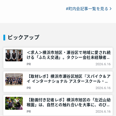
#町内会記事一覧を見る
ピックアップ
＜求人＞横浜市旭区・瀬谷区で地域に愛され続
ける「ふたえ交通」。タクシー会社未経験者も
安心して高収入を目指せる理由とは？ – 神奈
PR
2026.6.16
川・東京多摩のご近所情報 – レアリア
【取材レポ】横浜市瀬谷区旭区『スパイク＆ア
イ インターナショナル アスタースクール・英
会話』の英語習得法が凄い。楽しくグローバル
PR
2026.6.16
人材を目指そう！ – 神奈川・東京多摩のご近
所情報 – レアリア
【動画付き記者レポ】横浜市旭区の「左近山幼
稚園」は、自然との触れ合いを大事に、のびの
びとした教育を提供！＜満3歳児募集中＞ – 神
PR
2026.6.16
奈川・東京多摩のご近所情報 – レアリア