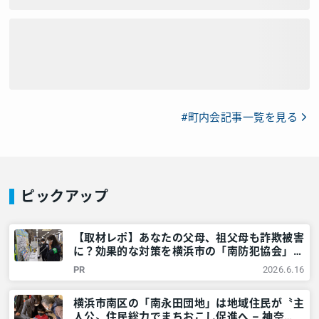
#町内会記事一覧を見る
ピックアップ
【取材レポ】あなたの父母、祖父母も詐欺被害
に？効果的な対策を横浜市の「南防犯協会」に
教えてもらいました！ – 神奈川・東京多摩の
PR
2026.6.16
ご近所情報 – レアリア
横浜市南区の「南永田団地」は地域住民が〝主
人公〟住民総力でまちおこし促進へ – 神奈