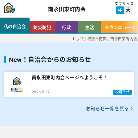
文字サイズ
南永田東町内会
大
中
私の自治会
防災防犯
行政
生活
タウンニュース
トップ
/
横浜市南区
/
南永田東町内会
New！自治会からのお知らせ
南永田東町内会ページへようこそ！
2026.5.27
お知らせ
お知らせ一覧を見る