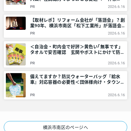
川・東京多摩のご近所情報 – レアリア
PR
2026.6.16
【取材レポ】リフォーム会社が「落語会」？創
業90年、横浜市南区「松下工業所」が落語会
を開くワケ – 神奈川・東京多摩のご近所情報
PR
2026.6.16
– レアリア
＜自治会・町内会で好評＞黄色い｢無事です｣
タオルで安否確認 玄関やポストにかけて防災
訓練も – 神奈川・東京多摩のご近所情報 – レ
PR
2026.6.16
アリア
備えてますか？防災ウォーターバッグ『給水
車』対応容器の必要性＜団体様向け・タウンニ
ュース社で販売しています＞ – 神奈川・東京
多摩のご近所情報 – レアリア
PR
2026.6.16
横浜市南区のページへ