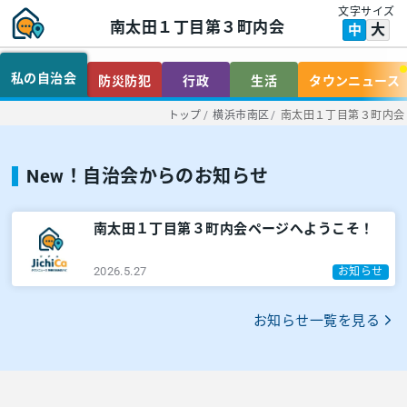
文字サイズ
南太田１丁目第３町内会
大
中
私の自治会
防災防犯
行政
生活
タウンニュース
トップ
/
横浜市南区
/
南太田１丁目第３町内会
New！自治会からのお知らせ
南太田１丁目第３町内会ページへようこそ！
2026.5.27
お知らせ
お知らせ一覧を見る