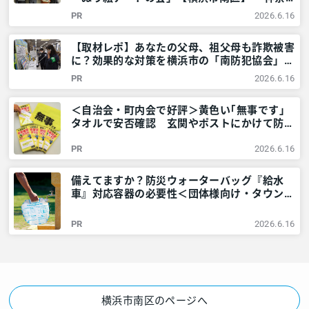
川・東京多摩のご近所情報 – レアリア
PR
2026.6.16
【取材レポ】あなたの父母、祖父母も詐欺被害
に？効果的な対策を横浜市の「南防犯協会」に
教えてもらいました！ – 神奈川・東京多摩の
PR
2026.6.16
ご近所情報 – レアリア
＜自治会・町内会で好評＞黄色い｢無事です｣
タオルで安否確認 玄関やポストにかけて防災
訓練も – 神奈川・東京多摩のご近所情報 – レ
PR
2026.6.16
アリア
備えてますか？防災ウォーターバッグ『給水
車』対応容器の必要性＜団体様向け・タウンニ
ュース社で販売しています＞ – 神奈川・東京
多摩のご近所情報 – レアリア
PR
2026.6.16
横浜市南区のページへ