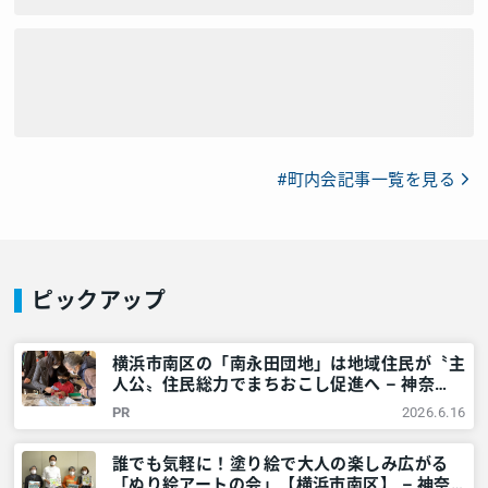
#町内会記事一覧を見る
ピックアップ
横浜市南区の「南永田団地」は地域住民が〝主
人公〟住民総力でまちおこし促進へ – 神奈
川・東京多摩のご近所情報 – レアリア
PR
2026.6.16
誰でも気軽に！塗り絵で大人の楽しみ広がる
「ぬり絵アートの会」【横浜市南区】 – 神奈