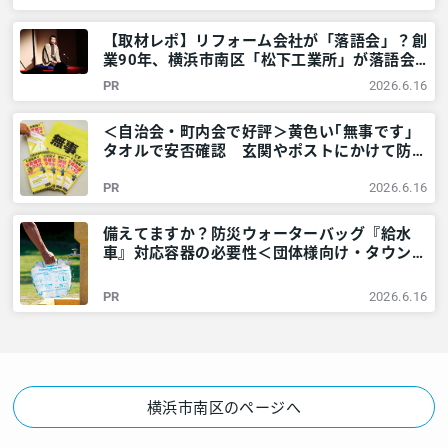
ご近所情報 – レアリア
【取材レポ】リフォーム会社が「落語会」？創
業90年、横浜市南区「松下工業所」が落語会
を開くワケ – 神奈川・東京多摩のご近所情報
PR
2026.6.16
– レアリア
＜自治会・町内会で好評＞黄色い｢無事です｣
タオルで安否確認 玄関やポストにかけて防災
訓練も – 神奈川・東京多摩のご近所情報 – レ
PR
2026.6.16
アリア
備えてますか？防災ウォーターバッグ『給水
車』対応容器の必要性＜団体様向け・タウンニ
ュース社で販売しています＞ – 神奈川・東京
多摩のご近所情報 – レアリア
PR
2026.6.16
横浜市南区のページへ