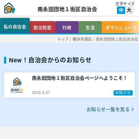
文字サイズ
南永田団地１街区自治会
大
中
私の自治会
防災防犯
行政
生活
タウンニュース
トップ
/
横浜市南区
/
南永田団地１街区自治会
New！自治会からのお知らせ
南永田団地１街区自治会ページへようこそ！
2026.5.27
お知らせ
お知らせ一覧を見る