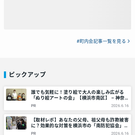
#町内会記事一覧を見る
ピックアップ
誰でも気軽に！塗り絵で大人の楽しみ広がる
「ぬり絵アートの会」【横浜市南区】 – 神奈
川・東京多摩のご近所情報 – レアリア
PR
2026.6.16
【取材レポ】あなたの父母、祖父母も詐欺被害
に？効果的な対策を横浜市の「南防犯協会」に
教えてもらいました！ – 神奈川・東京多摩の
PR
2026.6.16