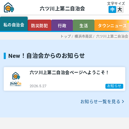
文字サイズ
六ツ川上第二自治会
大
中
私の自治会
防災防犯
行政
生活
タウンニュース
トップ
/
横浜市南区
/
六ツ川上第二自治会
New！自治会からのお知らせ
六ツ川上第二自治会ページへようこそ！
2026.5.27
お知らせ
お知らせ一覧を見る