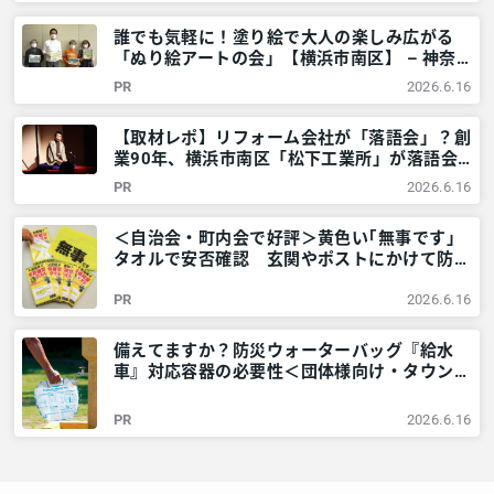
誰でも気軽に！塗り絵で大人の楽しみ広がる
「ぬり絵アートの会」【横浜市南区】 – 神奈
川・東京多摩のご近所情報 – レアリア
PR
2026.6.16
【取材レポ】リフォーム会社が「落語会」？創
業90年、横浜市南区「松下工業所」が落語会
を開くワケ – 神奈川・東京多摩のご近所情報
PR
2026.6.16
– レアリア
＜自治会・町内会で好評＞黄色い｢無事です｣
タオルで安否確認 玄関やポストにかけて防災
訓練も – 神奈川・東京多摩のご近所情報 – レ
PR
2026.6.16
アリア
備えてますか？防災ウォーターバッグ『給水
車』対応容器の必要性＜団体様向け・タウンニ
ュース社で販売しています＞ – 神奈川・東京
多摩のご近所情報 – レアリア
PR
2026.6.16