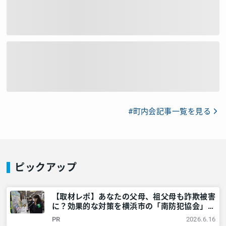
#町内会記事一覧を見る
ピックアップ
【取材レポ】あなたの父母、祖父母も詐欺被害
に？効果的な対策を横浜市の「南防犯協会」に
教えてもらいました！ – 神奈川・東京多摩の
PR
2026.6.16
ご近所情報 – レアリア