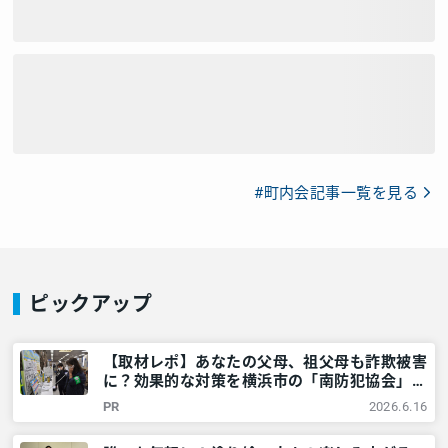
#町内会記事一覧を見る
ピックアップ
【取材レポ】あなたの父母、祖父母も詐欺被害
に？効果的な対策を横浜市の「南防犯協会」に
教えてもらいました！ – 神奈川・東京多摩の
PR
2026.6.16
ご近所情報 – レアリア