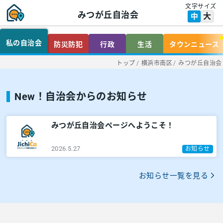
文字サイズ
みつが丘自治会
大
中
私の自治会
防災防犯
行政
生活
タウンニュース
トップ
/
横浜市南区
/
みつが丘自治会
New！自治会からのお知らせ
みつが丘自治会ページへようこそ！
2026.5.27
お知らせ
お知らせ一覧を見る