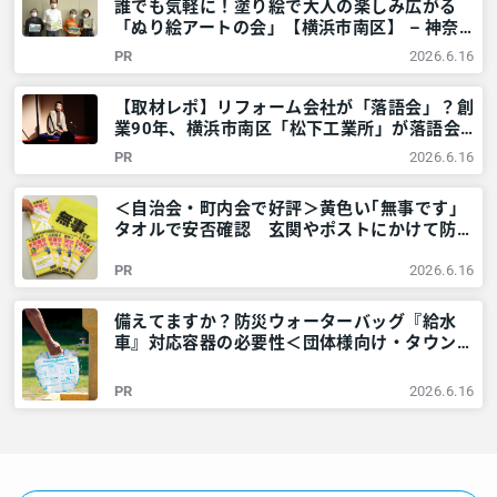
誰でも気軽に！塗り絵で大人の楽しみ広がる
「ぬり絵アートの会」【横浜市南区】 – 神奈
川・東京多摩のご近所情報 – レアリア
PR
2026.6.16
【取材レポ】リフォーム会社が「落語会」？創
業90年、横浜市南区「松下工業所」が落語会
を開くワケ – 神奈川・東京多摩のご近所情報
PR
2026.6.16
– レアリア
＜自治会・町内会で好評＞黄色い｢無事です｣
タオルで安否確認 玄関やポストにかけて防災
訓練も – 神奈川・東京多摩のご近所情報 – レ
PR
2026.6.16
アリア
備えてますか？防災ウォーターバッグ『給水
車』対応容器の必要性＜団体様向け・タウンニ
ュース社で販売しています＞ – 神奈川・東京
多摩のご近所情報 – レアリア
PR
2026.6.16