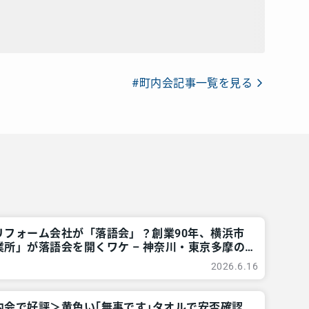
#町内会記事一覧を見る
リフォーム会社が「落語会」？創業90年、横浜市
所」が落語会を開くワケ – 神奈川・東京多摩の
 レアリア
2026.6.16
内会で好評＞黄色い｢無事です｣タオルで安否確認