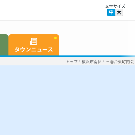
文字サイズ
中
大
タウンニュース
トップ
/
横浜市南区
/
三春台東町内会