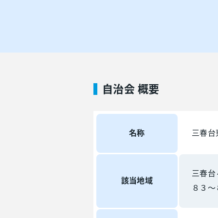
自治会 概要
名称
三春台
三春台
該当地域
８３～