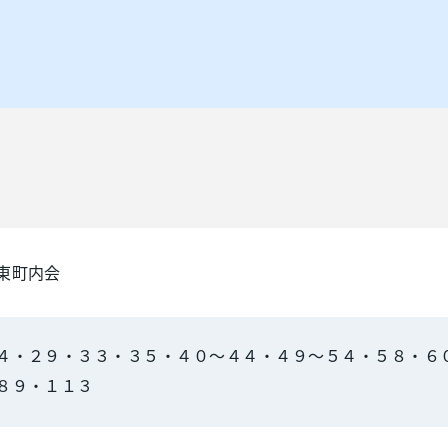
東町内会
４・２９・３３・３５・４０～４４・４９～５４・５８・６
８９・１１３