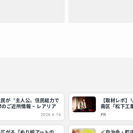
住民が〝主人公〟住民総力で
【取材レポ】
のご近所情報 – レアリア
南区「松下工業
ご近所情報 –
2026.6.16
PR
み広がる「ぬり絵アートの
＜自治会・町