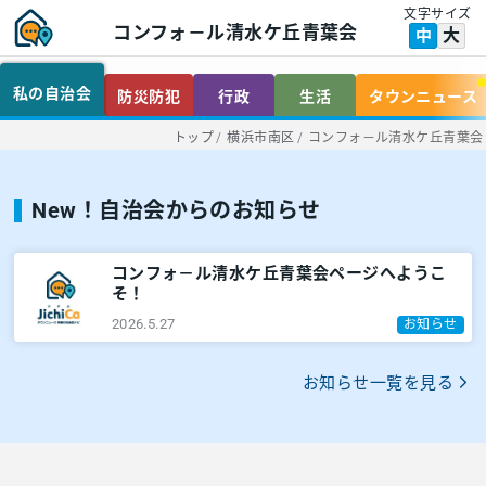
文字サイズ
コンフォ－ル清水ケ丘青葉会
大
中
私の自治会
防災防犯
行政
生活
タウンニュース
トップ
/
横浜市南区
/
コンフォ－ル清水ケ丘青葉会
New！自治会からのお知らせ
コンフォ－ル清水ケ丘青葉会ページへようこ
そ！
2026.5.27
お知らせ
お知らせ一覧を見る