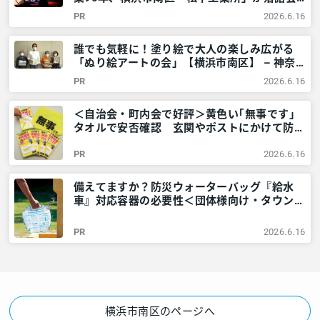
を開くワケ – 神奈川・東京多摩のご近所情報
PR
2026.6.16
– レアリア
誰でも気軽に！塗り絵で大人の楽しみ広がる
「ぬり絵アートの会」【横浜市南区】 – 神奈
川・東京多摩のご近所情報 – レアリア
PR
2026.6.16
＜自治会・町内会で好評＞黄色い｢無事です｣
タオルで安否確認 玄関やポストにかけて防災
訓練も – 神奈川・東京多摩のご近所情報 – レ
PR
2026.6.16
アリア
備えてますか？防災ウォーターバッグ『給水
車』対応容器の必要性＜団体様向け・タウンニ
ュース社で販売しています＞ – 神奈川・東京
多摩のご近所情報 – レアリア
PR
2026.6.16
横浜市南区のページへ