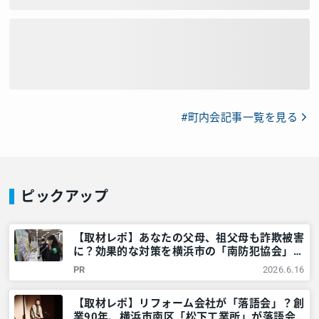
#町内会記事一覧を見る
ピックアップ
【取材レポ】あなたの父母、祖父母も詐欺被害
に？効果的な対策を横浜市の「南防犯協会」に
教えてもらいました！ – 神奈川・東京多摩の
PR
2026.6.16
ご近所情報 – レアリア
【取材レポ】リフォーム会社が「落語会」？創
業90年、横浜市南区「松下工業所」が落語会