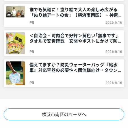
誰でも気軽に！塗り絵で大人の楽しみ広がる
「ぬり絵アートの会」【横浜市南区】 – 神奈
川・東京多摩のご近所情報 – レアリア
PR
2026.6.16
＜自治会・町内会で好評＞黄色い｢無事です｣
タオルで安否確認 玄関やポストにかけて防災
訓練も – 神奈川・東京多摩のご近所情報 – レ
PR
2026.6.16
アリア
備えてますか？防災ウォーターバッグ『給水
車』対応容器の必要性＜団体様向け・タウンニ
ュース社で販売しています＞ – 神奈川・東京
多摩のご近所情報 – レアリア
PR
2026.6.16
横浜市南区のページへ