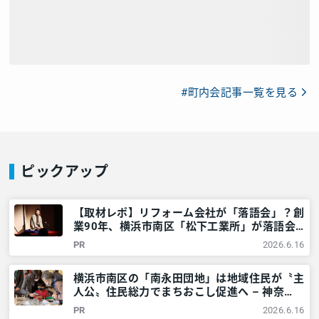
#町内会記事一覧を見る
ピックアップ
【取材レポ】リフォーム会社が「落語会」？創
業90年、横浜市南区「松下工業所」が落語会
を開くワケ – 神奈川・東京多摩のご近所情報
PR
2026.6.16
– レアリア
横浜市南区の「南永田団地」は地域住民が〝主
人公〟住民総力でまちおこし促進へ – 神奈
川・東京多摩のご近所情報 – レアリア
PR
2026.6.16