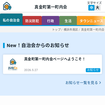
文字サイズ
真金町第一町内会
大
中
私の自治会
防災防犯
行政
生活
タウンニュース
トップ
/
横浜市南区
/
真金町第一町内会
New！自治会からのお知らせ
真金町第一町内会ページへようこそ！
2026.5.27
お知らせ
お知らせ一覧を見る