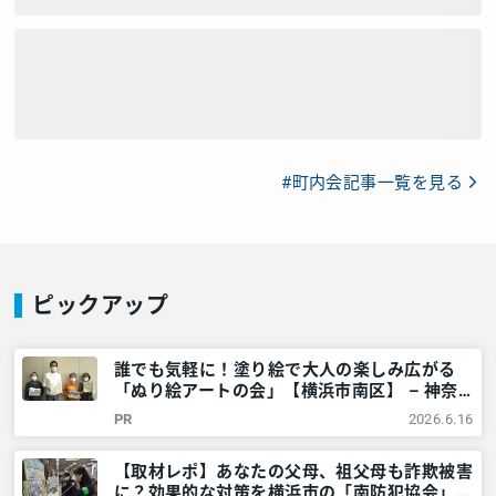
#町内会記事一覧を見る
ピックアップ
誰でも気軽に！塗り絵で大人の楽しみ広がる
「ぬり絵アートの会」【横浜市南区】 – 神奈
川・東京多摩のご近所情報 – レアリア
PR
2026.6.16
【取材レポ】あなたの父母、祖父母も詐欺被害
に？効果的な対策を横浜市の「南防犯協会」に