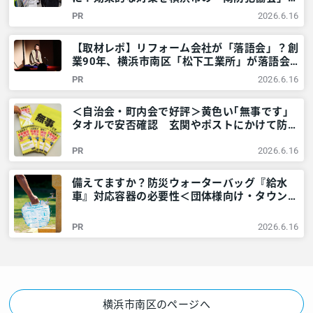
教えてもらいました！ – 神奈川・東京多摩の
PR
2026.6.16
ご近所情報 – レアリア
【取材レポ】リフォーム会社が「落語会」？創
業90年、横浜市南区「松下工業所」が落語会
を開くワケ – 神奈川・東京多摩のご近所情報
PR
2026.6.16
– レアリア
＜自治会・町内会で好評＞黄色い｢無事です｣
タオルで安否確認 玄関やポストにかけて防災
訓練も – 神奈川・東京多摩のご近所情報 – レ
PR
2026.6.16
アリア
備えてますか？防災ウォーターバッグ『給水
車』対応容器の必要性＜団体様向け・タウンニ
ュース社で販売しています＞ – 神奈川・東京
多摩のご近所情報 – レアリア
PR
2026.6.16
横浜市南区のページへ