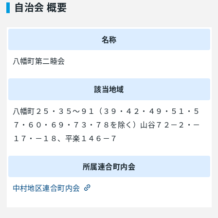
自治会 概要
名称
八幡町第二睦会
該当地域
八幡町２５・３５～９１（３９・４２・４９・５１・５
７・６０・６９・７３・７８を除く）山谷７２－２・－
１７・－１８、平楽１４６－７
所属連合町内会
中村地区連合町内会