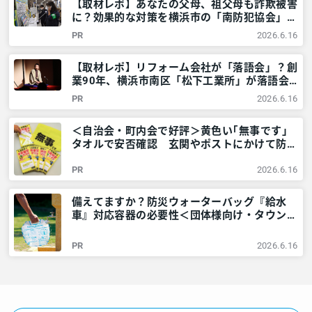
【取材レポ】あなたの父母、祖父母も詐欺被害
に？効果的な対策を横浜市の「南防犯協会」に
教えてもらいました！ – 神奈川・東京多摩の
PR
2026.6.16
ご近所情報 – レアリア
【取材レポ】リフォーム会社が「落語会」？創
業90年、横浜市南区「松下工業所」が落語会
を開くワケ – 神奈川・東京多摩のご近所情報
PR
2026.6.16
– レアリア
＜自治会・町内会で好評＞黄色い｢無事です｣
タオルで安否確認 玄関やポストにかけて防災
訓練も – 神奈川・東京多摩のご近所情報 – レ
PR
2026.6.16
アリア
備えてますか？防災ウォーターバッグ『給水
車』対応容器の必要性＜団体様向け・タウンニ
ュース社で販売しています＞ – 神奈川・東京
多摩のご近所情報 – レアリア
PR
2026.6.16