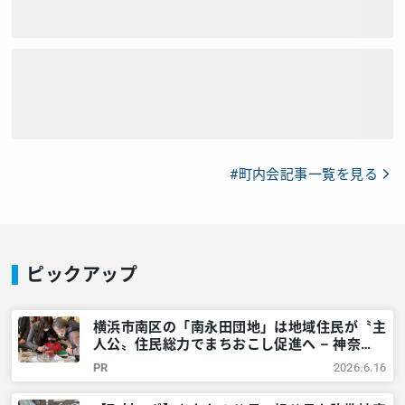
#町内会記事一覧を見る
ピックアップ
横浜市南区の「南永田団地」は地域住民が〝主
人公〟住民総力でまちおこし促進へ – 神奈
川・東京多摩のご近所情報 – レアリア
PR
2026.6.16