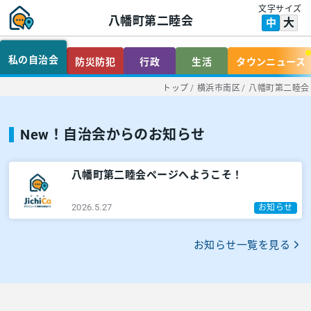
文字サイズ
八幡町第二睦会
大
中
私の自治会
防災防犯
行政
生活
タウンニュース
トップ
/
横浜市南区
/
八幡町第二睦会
New！自治会からのお知らせ
八幡町第二睦会ページへようこそ！
2026.5.27
お知らせ
お知らせ一覧を見る