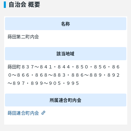
自治会 概要
名称
蒔田第二町内会
該当地域
蒔田町８３７～８４１・８４４・８５０・８５６・８６
０～８６６・８６８～８８３・８８６～８８９・８９２
～８９７・８９９～９０５・９９５
所属連合町内会
蒔田連合町内会