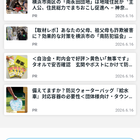
横浜市南区の「南永田団地」は地域住民が〝主
人公〟住民総力でまちおこし促進へ – 神奈
川・東京多摩のご近所情報 – レアリア
PR
2026.6.16
【取材レポ】あなたの父母、祖父母も詐欺被害
に？効果的な対策を横浜市の「南防犯協会」に
教えてもらいました！ – 神奈川・東京多摩の
PR
2026.6.16
ご近所情報 – レアリア
＜自治会・町内会で好評＞黄色い｢無事です｣
タオルで安否確認 玄関やポストにかけて防災
訓練も – 神奈川・東京多摩のご近所情報 – レ
PR
2026.6.16
アリア
備えてますか？防災ウォーターバッグ『給水
車』対応容器の必要性＜団体様向け・タウンニ
ュース社で販売しています＞ – 神奈川・東京
多摩のご近所情報 – レアリア
PR
2026.6.16