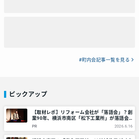
#町内会記事一覧を見る
ピックアップ
【取材レポ】リフォーム会社が「落語会」？創
業90年、横浜市南区「松下工業所」が落語会
を開くワケ – 神奈川・東京多摩のご近所情報
PR
2026.6.16
– レアリア