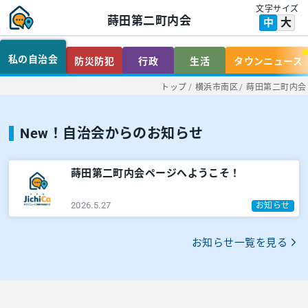
文字サイズ
蒔田第二町内会
大
中
私の自治会
防災防犯
行政
生活
タウンニュース
トップ
/
横浜市南区
/
蒔田第二町内会
New！自治会からのお知らせ
蒔田第二町内会ページへようこそ！
2026.5.27
お知らせ
お知らせ一覧を見る