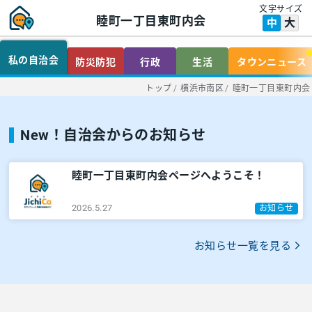
文字サイズ
睦町一丁目東町内会
大
中
私の自治会
防災防犯
行政
生活
タウンニュース
トップ
/
横浜市南区
/
睦町一丁目東町内会
New！自治会からのお知らせ
睦町一丁目東町内会ページへようこそ！
2026.5.27
お知らせ
お知らせ一覧を見る