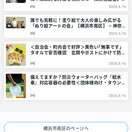
教えてもらいました！ – 神奈川・東京多摩の
PR
2026.6.16
ご近所情報 – レアリア
誰でも気軽に！塗り絵で大人の楽しみ広がる
「ぬり絵アートの会」【横浜市南区】 – 神奈
川・東京多摩のご近所情報 – レアリア
PR
2026.6.16
＜自治会・町内会で好評＞黄色い｢無事です｣
タオルで安否確認 玄関やポストにかけて防災
訓練も – 神奈川・東京多摩のご近所情報 – レ
PR
2026.6.16
アリア
備えてますか？防災ウォーターバッグ『給水
車』対応容器の必要性＜団体様向け・タウンニ
ュース社で販売しています＞ – 神奈川・東京
多摩のご近所情報 – レアリア
PR
2026.6.16
横浜市南区のページへ