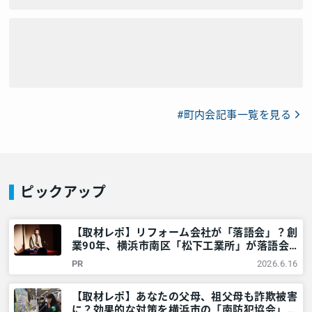
#町内会記事一覧を見る
ピックアップ
【取材レポ】リフォーム会社が「落語会」？創
業90年、横浜市南区「松下工業所」が落語会
を開くワケ – 神奈川・東京多摩のご近所情報
PR
2026.6.16
– レアリア
【取材レポ】あなたの父母、祖父母も詐欺被害
に？効果的な対策を横浜市の「南防犯協会」に