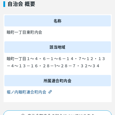
自治会 概要
名称
睦町一丁目東町内会
該当地域
睦町一丁目１～４・６－１～６－１４・７～１２・１３
－４～１３－１６・２８－1～２８－７・３２～３４
所属連合町内会
堀ノ内睦町連合町内会