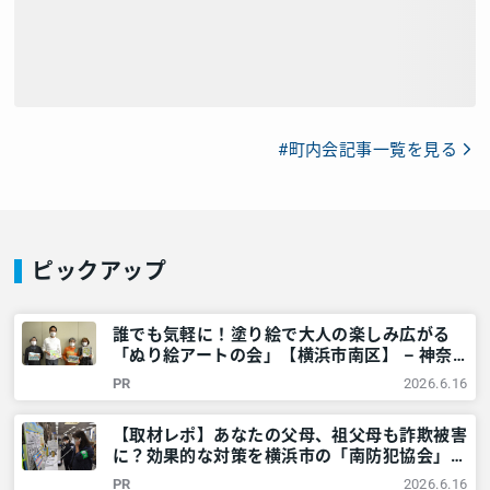
#町内会記事一覧を見る
ピックアップ
誰でも気軽に！塗り絵で大人の楽しみ広がる
「ぬり絵アートの会」【横浜市南区】 – 神奈
川・東京多摩のご近所情報 – レアリア
PR
2026.6.16
【取材レポ】あなたの父母、祖父母も詐欺被害
に？効果的な対策を横浜市の「南防犯協会」に
教えてもらいました！ – 神奈川・東京多摩の
PR
2026.6.16