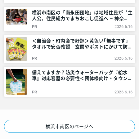
ご近所情報 – レアリア
横浜市南区の「南永田団地」は地域住民が〝主
人公〟住民総力でまちおこし促進へ – 神奈
川・東京多摩のご近所情報 – レアリア
PR
2026.6.16
＜自治会・町内会で好評＞黄色い｢無事です｣
タオルで安否確認 玄関やポストにかけて防災
訓練も – 神奈川・東京多摩のご近所情報 – レ
PR
2026.6.16
アリア
備えてますか？防災ウォーターバッグ『給水
車』対応容器の必要性＜団体様向け・タウンニ
ュース社で販売しています＞ – 神奈川・東京
多摩のご近所情報 – レアリア
PR
2026.6.16
横浜市南区のページへ