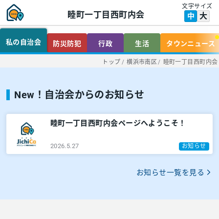
文字サイズ
睦町一丁目西町内会
大
中
私の自治会
防災防犯
行政
生活
タウンニュース
トップ
/
横浜市南区
/
睦町一丁目西町内会
New！自治会からのお知らせ
睦町一丁目西町内会ページへようこそ！
2026.5.27
お知らせ
お知らせ一覧を見る