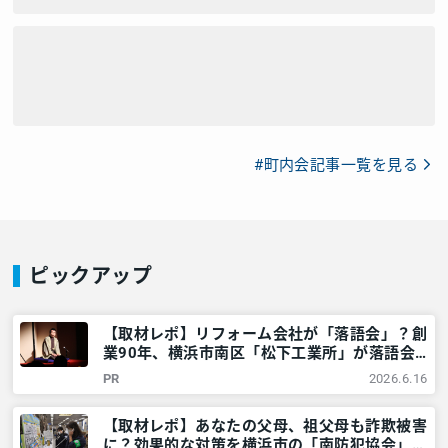
#町内会記事一覧を見る
ピックアップ
【取材レポ】リフォーム会社が「落語会」？創
業90年、横浜市南区「松下工業所」が落語会
を開くワケ – 神奈川・東京多摩のご近所情報
PR
2026.6.16
– レアリア
【取材レポ】あなたの父母、祖父母も詐欺被害
に？効果的な対策を横浜市の「南防犯協会」に