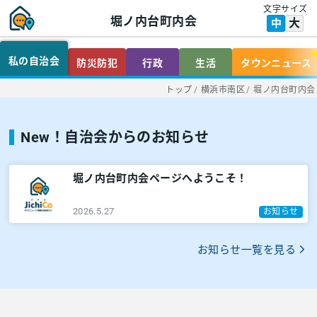
文字サイズ
堀ノ内台町内会
大
中
私の自治会
防災防犯
行政
生活
タウンニュース
トップ
/
横浜市南区
/
堀ノ内台町内会
New！自治会からのお知らせ
堀ノ内台町内会ページへようこそ！
2026.5.27
お知らせ
お知らせ一覧を見る