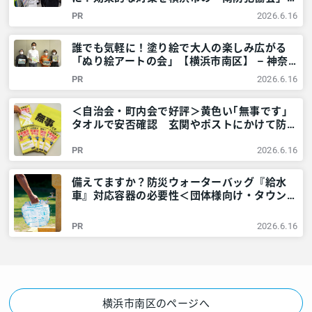
教えてもらいました！ – 神奈川・東京多摩の
PR
2026.6.16
ご近所情報 – レアリア
誰でも気軽に！塗り絵で大人の楽しみ広がる
「ぬり絵アートの会」【横浜市南区】 – 神奈
川・東京多摩のご近所情報 – レアリア
PR
2026.6.16
＜自治会・町内会で好評＞黄色い｢無事です｣
タオルで安否確認 玄関やポストにかけて防災
訓練も – 神奈川・東京多摩のご近所情報 – レ
PR
2026.6.16
アリア
備えてますか？防災ウォーターバッグ『給水
車』対応容器の必要性＜団体様向け・タウンニ
ュース社で販売しています＞ – 神奈川・東京
多摩のご近所情報 – レアリア
PR
2026.6.16
横浜市南区のページへ