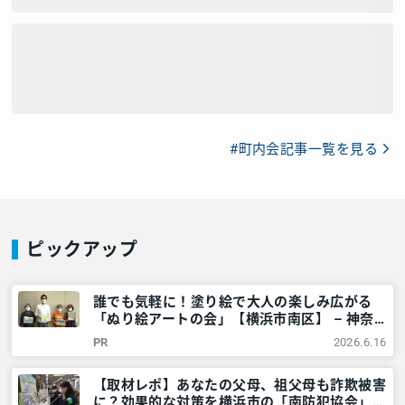
#町内会記事一覧を見る
ピックアップ
誰でも気軽に！塗り絵で大人の楽しみ広がる
「ぬり絵アートの会」【横浜市南区】 – 神奈
川・東京多摩のご近所情報 – レアリア
PR
2026.6.16
【取材レポ】あなたの父母、祖父母も詐欺被害
に？効果的な対策を横浜市の「南防犯協会」に