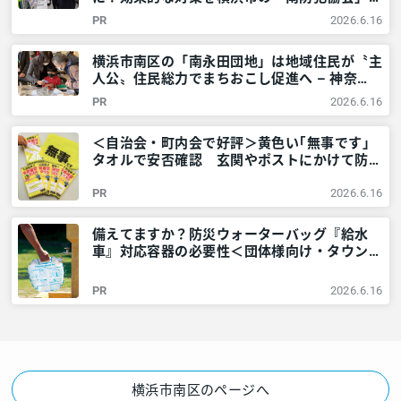
教えてもらいました！ – 神奈川・東京多摩の
PR
2026.6.16
ご近所情報 – レアリア
横浜市南区の「南永田団地」は地域住民が〝主
人公〟住民総力でまちおこし促進へ – 神奈
川・東京多摩のご近所情報 – レアリア
PR
2026.6.16
＜自治会・町内会で好評＞黄色い｢無事です｣
タオルで安否確認 玄関やポストにかけて防災
訓練も – 神奈川・東京多摩のご近所情報 – レ
PR
2026.6.16
アリア
備えてますか？防災ウォーターバッグ『給水
車』対応容器の必要性＜団体様向け・タウンニ
ュース社で販売しています＞ – 神奈川・東京
多摩のご近所情報 – レアリア
PR
2026.6.16
横浜市南区のページへ