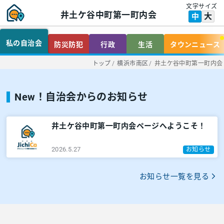
文字サイズ
井土ケ谷中町第一町内会
大
中
私の自治会
防災防犯
行政
生活
タウンニュース
トップ
/
横浜市南区
/
井土ケ谷中町第一町内会
New！自治会からのお知らせ
井土ケ谷中町第一町内会ページへようこそ！
2026.5.27
お知らせ
お知らせ一覧を見る