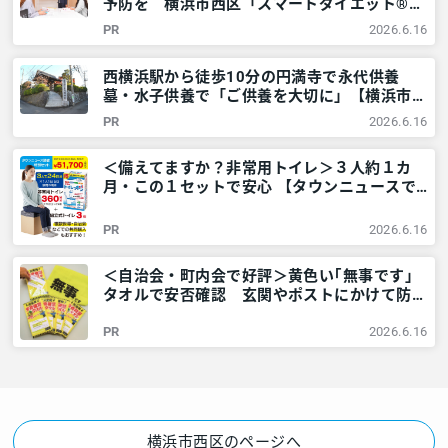
予防を 横浜市西区「スマートダイエット®教
室」をレポート – 神奈川・東京多摩のご近所
PR
2026.6.16
情報 – レアリア
西横浜駅から徒歩10分の円満寺で永代供養
墓・水子供養で「ご供養を大切に」【横浜市西
区】 – 神奈川・東京多摩のご近所情報 – レア
PR
2026.6.16
リア
＜備えてますか？非常用トイレ＞３人約１カ
月・この１セットで安心 【タウンニュースで
販売中】 – 神奈川・東京多摩のご近所情報 –
レアリア
PR
2026.6.16
＜自治会・町内会で好評＞黄色い｢無事です｣
タオルで安否確認 玄関やポストにかけて防災
訓練も – 神奈川・東京多摩のご近所情報 – レ
PR
2026.6.16
アリア
横浜市西区のページへ