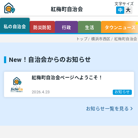
文字サイズ
紅梅町自治会
大
中
私の自治会
防災防犯
行政
生活
タウンニュース
トップ
/
横浜市西区
/
紅梅町自治会
New！自治会からのお知らせ
紅梅町自治会ページへようこそ！
2026.4.23
お知らせ
お知らせ一覧を見る