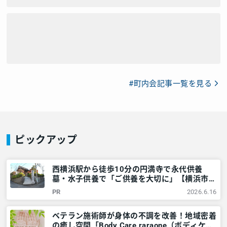
#町内会記事一覧を見る
ピックアップ
西横浜駅から徒歩10分の円満寺で永代供養
墓・水子供養で「ご供養を大切に」【横浜市西
区】 – 神奈川・東京多摩のご近所情報 – レア
PR
2026.6.16
リア
ベテラン施術師が身体の不調を改善！地域密着
の癒し空間「Body Care raraone（ボディケア