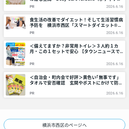
ララワン）」＠横浜市西区 – 神奈川・東京多
PR
2026.6.16
摩のご近所情報 – レアリア
食生活の改善でダイエット！そして生活習慣病
予防を 横浜市西区「スマートダイエット®教
室」をレポート – 神奈川・東京多摩のご近所
PR
2026.6.16
情報 – レアリア
＜備えてますか？非常用トイレ＞３人約１カ
月・この１セットで安心 【タウンニュースで
販売中】 – 神奈川・東京多摩のご近所情報 –
レアリア
PR
2026.6.16
＜自治会・町内会で好評＞黄色い｢無事です｣
タオルで安否確認 玄関やポストにかけて防災
訓練も – 神奈川・東京多摩のご近所情報 – レ
PR
2026.6.16
アリア
横浜市西区のページへ