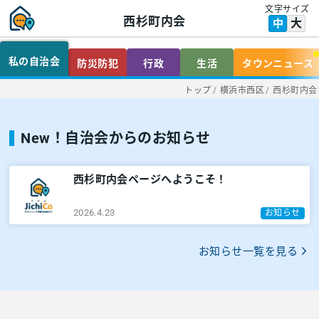
文字サイズ
西杉町内会
大
中
私の自治会
防災防犯
行政
生活
タウンニュース
トップ
/
横浜市西区
/
西杉町内会
New！自治会からのお知らせ
西杉町内会ページへようこそ！
2026.4.23
お知らせ
お知らせ一覧を見る