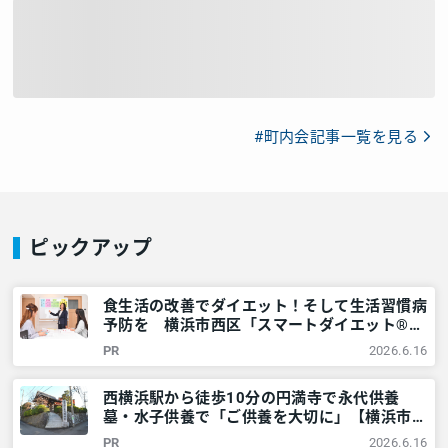
#町内会記事一覧を見る
ピックアップ
食生活の改善でダイエット！そして生活習慣病
予防を 横浜市西区「スマートダイエット®教
室」をレポート – 神奈川・東京多摩のご近所
PR
2026.6.16
情報 – レアリア
西横浜駅から徒歩10分の円満寺で永代供養
墓・水子供養で「ご供養を大切に」【横浜市西
区】 – 神奈川・東京多摩のご近所情報 – レア
PR
2026.6.16