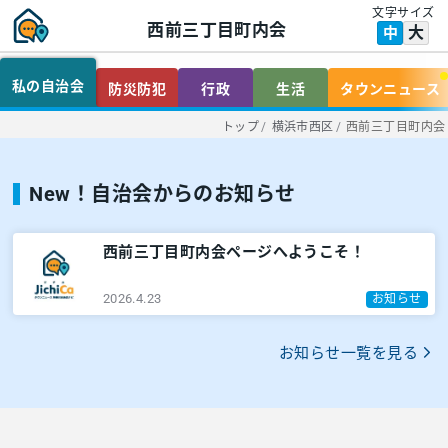
文字サイズ
西前三丁目町内会
大
中
私の自治会
防災防犯
行政
生活
タウンニュース
トップ
/
横浜市西区
/
西前三丁目町内会
New！自治会からのお知らせ
西前三丁目町内会ページへようこそ！
2026.4.23
お知らせ
お知らせ一覧を見る