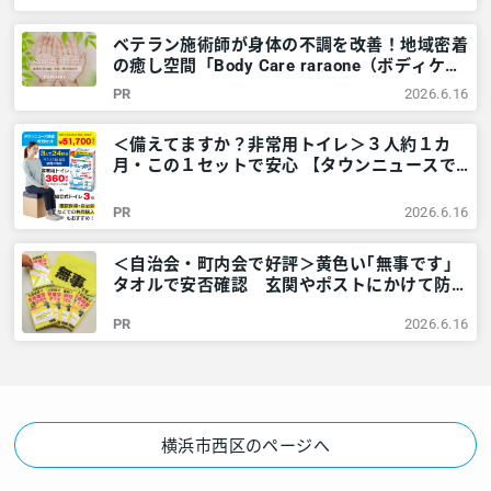
リア
ベテラン施術師が身体の不調を改善！地域密着
の癒し空間「Body Care raraone（ボディケア
ララワン）」＠横浜市西区 – 神奈川・東京多
PR
2026.6.16
摩のご近所情報 – レアリア
＜備えてますか？非常用トイレ＞３人約１カ
月・この１セットで安心 【タウンニュースで
販売中】 – 神奈川・東京多摩のご近所情報 –
レアリア
PR
2026.6.16
＜自治会・町内会で好評＞黄色い｢無事です｣
タオルで安否確認 玄関やポストにかけて防災
訓練も – 神奈川・東京多摩のご近所情報 – レ
PR
2026.6.16
アリア
横浜市西区のページへ