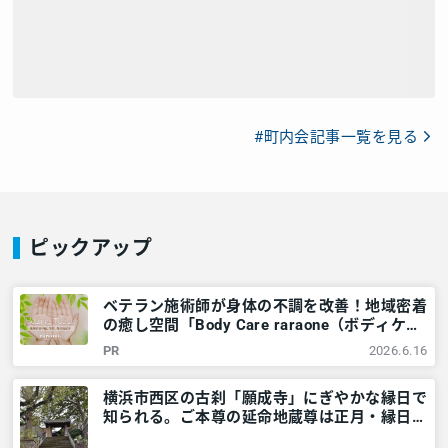
#町内会記事一覧を見る
ピックアップ
ベテラン施術師が身体の不調を改善！地域密着
の癒し空間「Body Care raraone（ボディケア
ララワン）」＠横浜市西区 – 神奈川・東京多
PR
2026.6.16
摩のご近所情報 – レアリア
横浜市西区の古刹「願成寺」にぎやかな縁日で
知られる。ご本尊の延命地蔵尊は正月・縁日に
ご開帳 – 神奈川・東京多摩のご近所情報 – レ