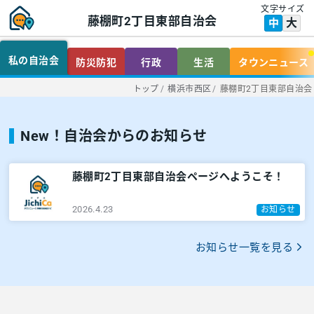
文字サイズ
藤棚町2丁目東部自治会
大
中
私の自治会
防災防犯
行政
生活
タウンニュース
トップ
/
横浜市西区
/
藤棚町2丁目東部自治会
New！自治会からのお知らせ
藤棚町2丁目東部自治会ページへようこそ！
2026.4.23
お知らせ
お知らせ一覧を見る