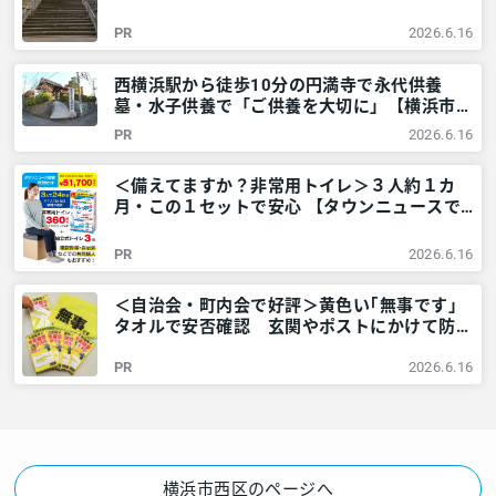
アリア
PR
2026.6.16
西横浜駅から徒歩10分の円満寺で永代供養
墓・水子供養で「ご供養を大切に」【横浜市西
区】 – 神奈川・東京多摩のご近所情報 – レア
PR
2026.6.16
リア
＜備えてますか？非常用トイレ＞３人約１カ
月・この１セットで安心 【タウンニュースで
販売中】 – 神奈川・東京多摩のご近所情報 –
レアリア
PR
2026.6.16
＜自治会・町内会で好評＞黄色い｢無事です｣
タオルで安否確認 玄関やポストにかけて防災
訓練も – 神奈川・東京多摩のご近所情報 – レ
PR
2026.6.16
アリア
横浜市西区のページへ