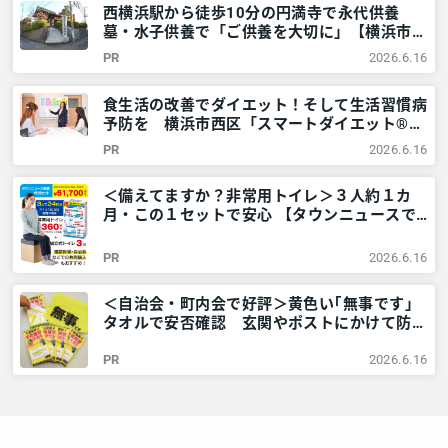
西横浜駅から徒歩10分の円満寺で永代供養
墓・水子供養で「ご供養を大切に」【横浜市西
区】 – 神奈川・東京多摩のご近所情報 – レア
PR
2026.6.16
リア
食生活の改善でダイエット！そして生活習慣病
予防を 横浜市西区「スマートダイエット®教
室」をレポート – 神奈川・東京多摩のご近所
PR
2026.6.16
情報 – レアリア
＜備えてますか？非常用トイレ＞３人約１カ
月・この１セットで安心 【タウンニュースで
販売中】 – 神奈川・東京多摩のご近所情報 –
レアリア
PR
2026.6.16
＜自治会・町内会で好評＞黄色い｢無事です｣
タオルで安否確認 玄関やポストにかけて防災
訓練も – 神奈川・東京多摩のご近所情報 – レ
PR
2026.6.16
アリア