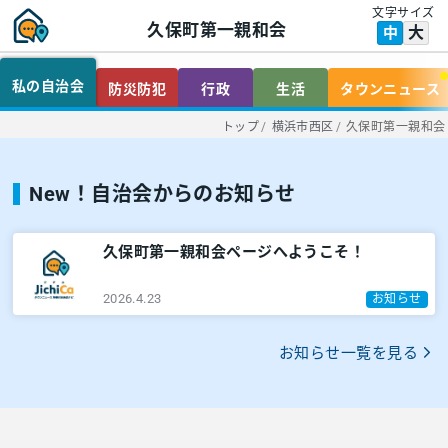
文字サイズ
久保町第一親和会
大
中
私の自治会
防災防犯
行政
生活
タウンニュース
トップ
/
横浜市西区
/
久保町第一親和会
New！自治会からのお知らせ
久保町第一親和会ページへようこそ！
2026.4.23
お知らせ
お知らせ一覧を見る