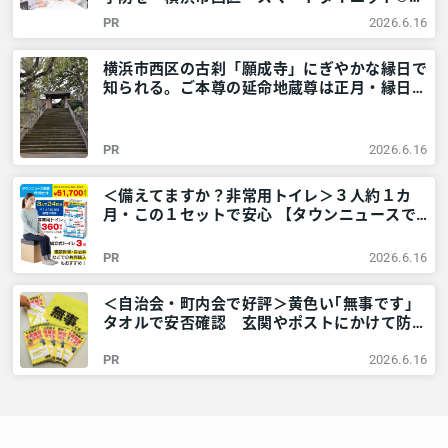
室」をレポート – 神奈川・東京多摩のご近所
PR
2026.6.16
情報 – レアリア
横浜市西区の古刹「願成寺」にぎやかな縁日で
知られる。ご本尊の延命地蔵尊は正月・縁日に
ご開帳 – 神奈川・東京多摩のご近所情報 – レ
アリア
PR
2026.6.16
＜備えてますか？非常用トイレ＞３人約１カ
月・この１セットで安心 【タウンニュースで
販売中】 – 神奈川・東京多摩のご近所情報 –
レアリア
PR
2026.6.16
＜自治会・町内会で好評＞黄色い｢無事です｣
タオルで安否確認 玄関やポストにかけて防災
訓練も – 神奈川・東京多摩のご近所情報 – レ
PR
2026.6.16
アリア