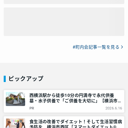
#町内会記事一覧を見る
ピックアップ
西横浜駅から徒歩10分の円満寺で永代供養
墓・水子供養で「ご供養を大切に」【横浜市西
区】 – 神奈川・東京多摩のご近所情報 – レア
PR
2026.6.16
リア
食生活の改善でダイエット！そして生活習慣病
予防を 横浜市西区「スマートダイエット®教