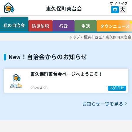
文字サイズ
東久保町東台会
大
中
私の自治会
防災防犯
行政
生活
タウンニュース
トップ
/
横浜市西区
/
東久保町東台会
New！自治会からのお知らせ
東久保町東台会ページへようこそ！
2026.4.23
お知らせ
お知らせ一覧を見る