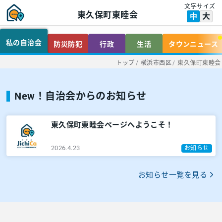
文字サイズ
東久保町東睦会
大
中
私の自治会
防災防犯
行政
生活
タウンニュース
トップ
/
横浜市西区
/
東久保町東睦会
New！自治会からのお知らせ
東久保町東睦会ページへようこそ！
2026.4.23
お知らせ
お知らせ一覧を見る