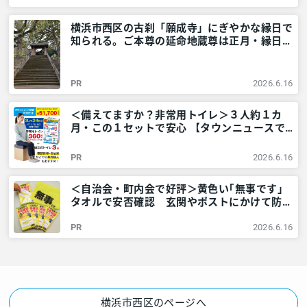
摩のご近所情報 – レアリア
横浜市西区の古刹「願成寺」にぎやかな縁日で
知られる。ご本尊の延命地蔵尊は正月・縁日に
ご開帳 – 神奈川・東京多摩のご近所情報 – レ
アリア
PR
2026.6.16
＜備えてますか？非常用トイレ＞３人約１カ
月・この１セットで安心 【タウンニュースで
販売中】 – 神奈川・東京多摩のご近所情報 –
レアリア
PR
2026.6.16
＜自治会・町内会で好評＞黄色い｢無事です｣
タオルで安否確認 玄関やポストにかけて防災
訓練も – 神奈川・東京多摩のご近所情報 – レ
PR
2026.6.16
アリア
横浜市西区のページへ