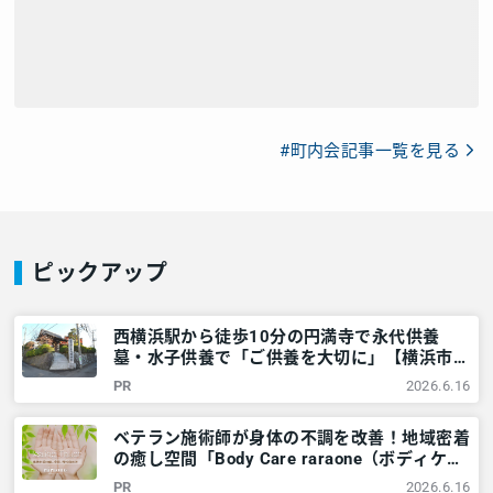
#町内会記事一覧を見る
ピックアップ
西横浜駅から徒歩10分の円満寺で永代供養
墓・水子供養で「ご供養を大切に」【横浜市西
区】 – 神奈川・東京多摩のご近所情報 – レア
PR
2026.6.16
リア
ベテラン施術師が身体の不調を改善！地域密着
の癒し空間「Body Care raraone（ボディケア
ララワン）」＠横浜市西区 – 神奈川・東京多
PR
2026.6.16