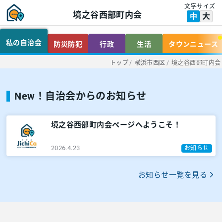
文字サイズ
境之谷西部町内会
大
中
私の自治会
防災防犯
行政
生活
タウンニュース
トップ
/
横浜市西区
/
境之谷西部町内会
New！自治会からのお知らせ
境之谷西部町内会ページへようこそ！
2026.4.23
お知らせ
お知らせ一覧を見る