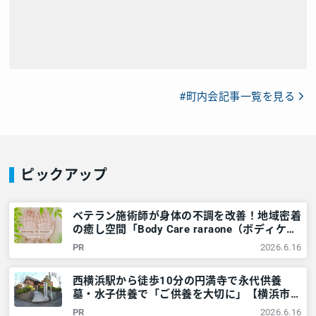
#町内会記事一覧を見る
ピックアップ
ベテラン施術師が身体の不調を改善！地域密着
の癒し空間「Body Care raraone（ボディケア
ララワン）」＠横浜市西区 – 神奈川・東京多
PR
2026.6.16
摩のご近所情報 – レアリア
西横浜駅から徒歩10分の円満寺で永代供養
墓・水子供養で「ご供養を大切に」【横浜市西
区】 – 神奈川・東京多摩のご近所情報 – レア
PR
2026.6.16