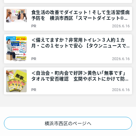
リア
食生活の改善でダイエット！そして生活習慣病
予防を 横浜市西区「スマートダイエット®教
室」をレポート – 神奈川・東京多摩のご近所
PR
2026.6.16
情報 – レアリア
＜備えてますか？非常用トイレ＞３人約１カ
月・この１セットで安心 【タウンニュースで
販売中】 – 神奈川・東京多摩のご近所情報 –
レアリア
PR
2026.6.16
＜自治会・町内会で好評＞黄色い｢無事です｣
タオルで安否確認 玄関やポストにかけて防災
訓練も – 神奈川・東京多摩のご近所情報 – レ
PR
2026.6.16
アリア
横浜市西区のページへ