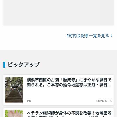
#町内会記事一覧を見る
ピックアップ
横浜市西区の古刹「願成寺」にぎやかな縁日で
知られる。ご本尊の延命地蔵尊は正月・縁日に
ご開帳 – 神奈川・東京多摩のご近所情報 – レ
アリア
PR
2026.6.16
ベテラン施術師が身体の不調を改善！地域密着