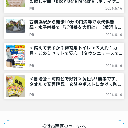
の癒し空間「Body Care raraone（ボディケア
ララワン）」＠横浜市西区 – 神奈川・東京多
PR
2026.6.16
摩のご近所情報 – レアリア
西横浜駅から徒歩10分の円満寺で永代供養
墓・水子供養で「ご供養を大切に」【横浜市西
区】 – 神奈川・東京多摩のご近所情報 – レア
PR
2026.6.16
リア
＜備えてますか？非常用トイレ＞３人約１カ
月・この１セットで安心 【タウンニュースで
販売中】 – 神奈川・東京多摩のご近所情報 –
レアリア
PR
2026.6.16
＜自治会・町内会で好評＞黄色い｢無事です｣
タオルで安否確認 玄関やポストにかけて防災
訓練も – 神奈川・東京多摩のご近所情報 – レ
PR
2026.6.16
アリア
横浜市西区のページへ