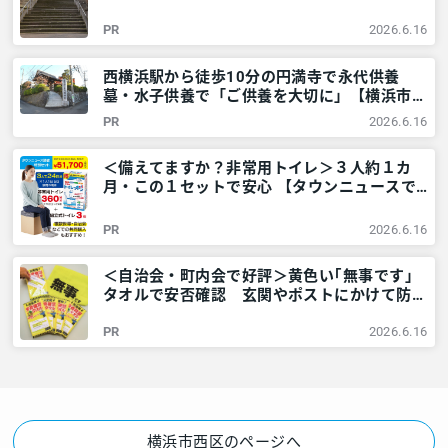
アリア
PR
2026.6.16
西横浜駅から徒歩10分の円満寺で永代供養
墓・水子供養で「ご供養を大切に」【横浜市西
区】 – 神奈川・東京多摩のご近所情報 – レア
PR
2026.6.16
リア
＜備えてますか？非常用トイレ＞３人約１カ
月・この１セットで安心 【タウンニュースで
販売中】 – 神奈川・東京多摩のご近所情報 –
レアリア
PR
2026.6.16
＜自治会・町内会で好評＞黄色い｢無事です｣
タオルで安否確認 玄関やポストにかけて防災
訓練も – 神奈川・東京多摩のご近所情報 – レ
PR
2026.6.16
アリア
横浜市西区のページへ