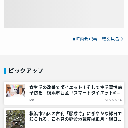
#町内会記事一覧を見る
ピックアップ
食生活の改善でダイエット！そして生活習慣病
予防を 横浜市西区「スマートダイエット®教
室」をレポート – 神奈川・東京多摩のご近所
PR
2026.6.16
情報 – レアリア
横浜市西区の古刹「願成寺」にぎやかな縁日で
知られる。ご本尊の延命地蔵尊は正月・縁日に
ご開帳 – 神奈川・東京多摩のご近所情報 – レ