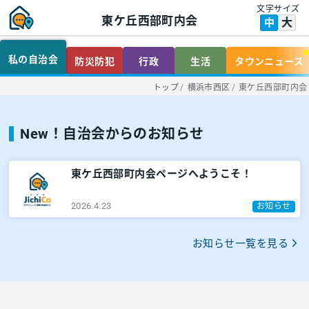
文字サイズ
東ケ丘西部町内会
大
中
私の自治会
防災防犯
行政
生活
タウンニュース
トップ
/
横浜市西区
/
東ケ丘西部町内会
New！自治会からのお知らせ
東ケ丘西部町内会ページへようこそ！
2026.4.23
お知らせ
お知らせ一覧を見る