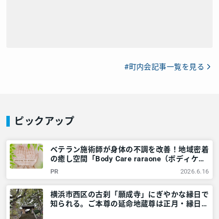
#町内会記事一覧を見る
ピックアップ
ベテラン施術師が身体の不調を改善！地域密着
の癒し空間「Body Care raraone（ボディケア
ララワン）」＠横浜市西区 – 神奈川・東京多
PR
2026.6.16
摩のご近所情報 – レアリア
横浜市西区の古刹「願成寺」にぎやかな縁日で
知られる。ご本尊の延命地蔵尊は正月・縁日に
ご開帳 – 神奈川・東京多摩のご近所情報 – レ