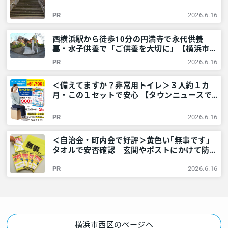
アリア
PR
2026.6.16
西横浜駅から徒歩10分の円満寺で永代供養
墓・水子供養で「ご供養を大切に」【横浜市西
区】 – 神奈川・東京多摩のご近所情報 – レア
PR
2026.6.16
リア
＜備えてますか？非常用トイレ＞３人約１カ
月・この１セットで安心 【タウンニュースで
販売中】 – 神奈川・東京多摩のご近所情報 –
レアリア
PR
2026.6.16
＜自治会・町内会で好評＞黄色い｢無事です｣
タオルで安否確認 玄関やポストにかけて防災
訓練も – 神奈川・東京多摩のご近所情報 – レ
PR
2026.6.16
アリア
横浜市西区のページへ